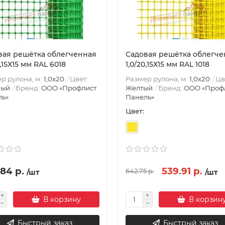
вая решётка облегченная
Садовая решётка облегче
0,15Х15 мм RAL 6018
1,0/20,15Х15 мм RAL 1018
р рулона, м:
1,0х20
Цвет:
Размер рулона, м:
1,0х20
Цв
ный
Бренд:
ООО «Профлист
Желтый
Бренд:
ООО «Проф
ль»
Панель»
Цвет:
84 р.
539.91 р.
642.75 р.
/шт
/шт
В корзину
В корзин
Быстрый заказ
Быстрый заказ