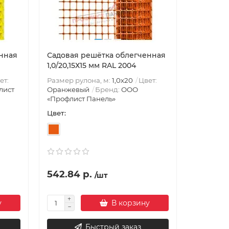
нная
Садовая решётка облегченная
1,0/20,15Х15 мм RAL 2004
ет:
Размер рулона, м:
1,0х20
Цвет:
лист
Оранжевый
Бренд:
ООО
«Профлист Панель»
Цвет:
542.84 р.
/шт
у
В корзину
Быстрый заказ