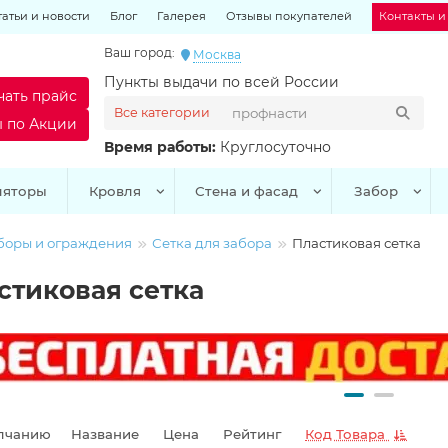
татьи и новости
Блог
Галерея
Отзывы покупателей
Контакты и
Ваш город:
Москва
Пункты выдачи по всей России
чать прайс
Все категории
ы по Акции
Время работы:
Круглосуточно
ляторы
Кровля
Стена и фасад
Забор
боры и ограждения
Сетка для забора
Пластиковая сетка
стиковая сетка
лчанию
Название
Цена
Рейтинг
Код Товара