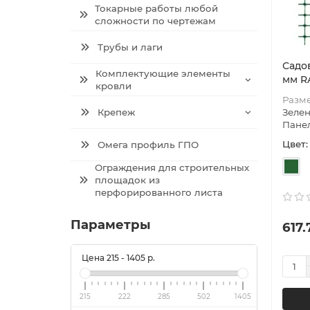
Токарные работы любой
сложности по чертежам
Трубы и лаги
Садов
Комплектующие элементы
мм R
кровли
Разме
Крепеж
Зеле
Пане
Цвет:
Омега профиль ГПО
Ограждения для строительных
площадок из
перфорированного листа
Параметры
617.
Цена
215
-
1405
р.
215
222
285
502
1405