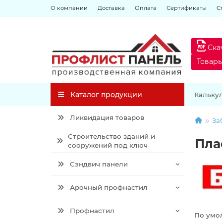
О компании
Доставка
Оплата
Сертификаты
С
Ска
Товар
Каталог продукции
Кальку
Ликвидация товаров
За
Строительство зданий и
Пла
сооружений под ключ
Сэндвич панели
Арочный профнастил
Профнастил
По умо