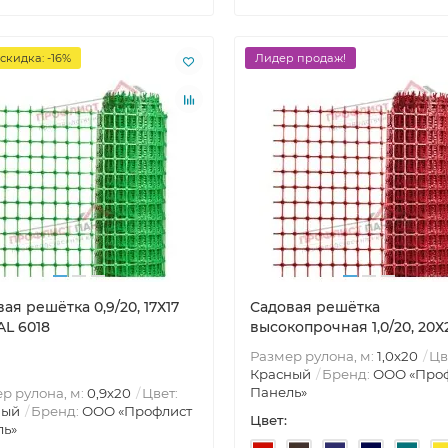
скидка: -16%
Лидер продаж!
ая решётка 0,9/20, 17Х17
Садовая решётка
AL 6018
высокопрочная 1,0/20, 20Х
Размер рулона, м:
1,0х20
Цв
Красный
Бренд:
ООО «Про
Панель»
р рулона, м:
0,9х20
Цвет:
ный
Бренд:
ООО «Профлист
Цвет:
ль»