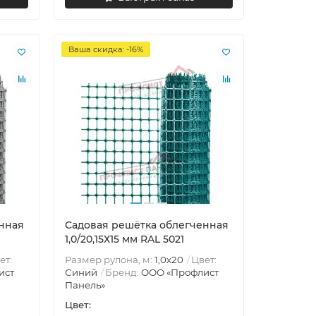
Ваша скидка: -16%
нная
Садовая решётка облегченная
1,0/20,15Х15 мм RAL 5021
ет:
Размер рулона, м:
1,0х20
Цвет:
ист
Синий
Бренд:
ООО «Профлист
Панель»
Цвет: