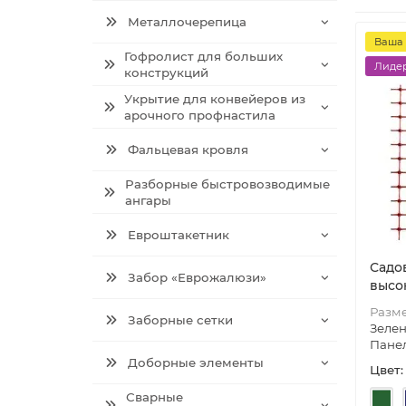
Металлочерепица
Ваша 
Гофролист для больших
Лидер
конструкций
Укрытие для конвейеров из
арочного профнастила
Фальцевая кровля
Разборные быстровозводимые
ангары
Евроштакетник
Садо
Забор «Еврожалюзи»
высок
Разме
Заборные сетки
Зеле
Пане
Доборные элементы
Цвет:
Сварные