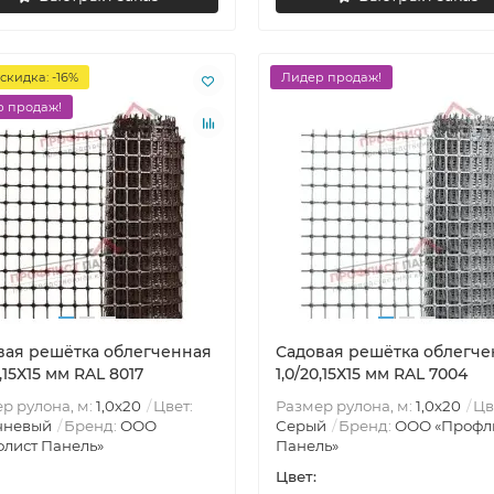
скидка: -16%
Лидер продаж!
 продаж!
вая решётка облегченная
Садовая решётка облегче
0,15Х15 мм RAL 8017
1,0/20,15Х15 мм RAL 7004
р рулона, м:
1,0х20
Цвет:
Размер рулона, м:
1,0х20
Цв
чневый
Бренд:
ООО
Серый
Бренд:
ООО «Профл
лист Панель»
Панель»
Цвет: