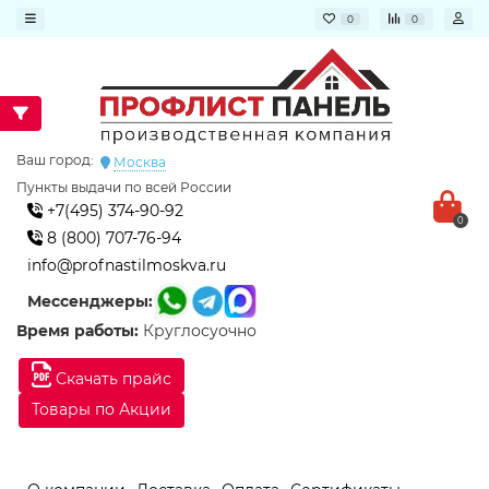
0
0
Ваш город:
Москва
Пункты выдачи по всей России
+7(495) 374-90-92
0
8 (800) 707-76-94
info@profnastilmoskva.ru
Мессенджеры:
Время работы:
Круглосуочно
Скачать прайс
Товары по Акции