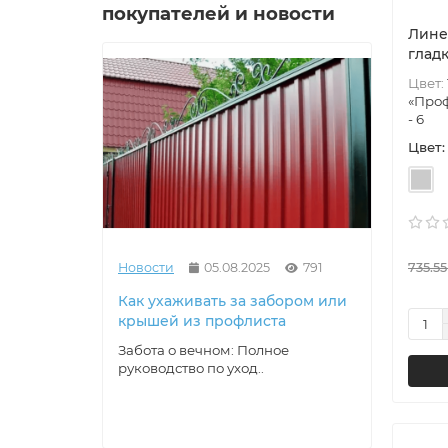
покупателей и новости
Лине
гладк
Цвет:
«Проф
- 6
Цвет:
735.55
Новости
05.08.2025
791
Новос
Как ухаживать за забором или
Проф
крышей из профлиста
защи
Забота о вечном: Полное
Корро
руководство по уход..
Невид