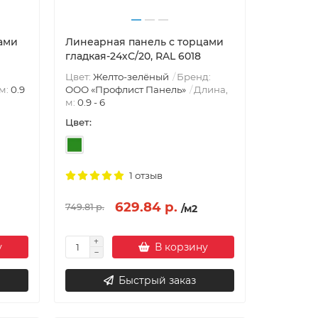
ами
Линеарная панель с торцами
гладкая-24хС/20, RAL 6018
Цвет:
Желто-зелёный
Бренд:
м:
0.9
ООО «Профлист Панель»
Длина,
м:
0.9 - 6
Цвет:
1 отзыв
629.84 р.
749.81 р.
/м2
у
В корзину
Быстрый заказ