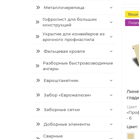
Металлочерепица
Ваша 
Гофролист для больших
Лидер
конструкций
Укрытие для конвейеров из
арочного профнастила
Фальцевая кровля
Разборные быстровозводимые
ангары
Евроштакетник
Лине
Забор «Еврожалюзи»
гладк
Цвет:
Заборные сетки
«Проф
- 6
Доборные элементы
Цвет:
Сварные