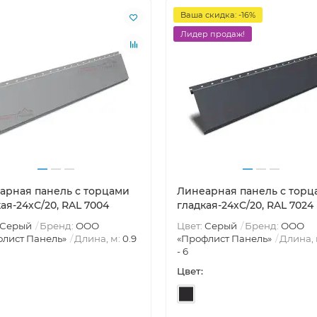
Ваша скидка: -16%
Лидер продаж!
арная панель с торцами
Линеарная панель с торц
ая-24хС/20, RAL 7004
гладкая-24хС/20, RAL 7024
Серый
Бренд:
ООО
Цвет:
Серый
Бренд:
ООО
лист Панель»
Длина, м:
0.9
«Профлист Панель»
Длина, 
- 6
Цвет: