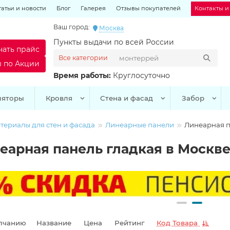
татьи и новости
Блог
Галерея
Отзывы покупателей
Контакты и
Ваш город:
Москва
Пункты выдачи по всей России
чать прайс
Все категории
ы по Акции
Время работы:
Круглосуточно
ляторы
Кровля
Стена и фасад
Забор
териалы для стен и фасада
Линеарные панели
Линеарная п
еарная панель гладкая в Москве
лчанию
Название
Цена
Рейтинг
Код Товара