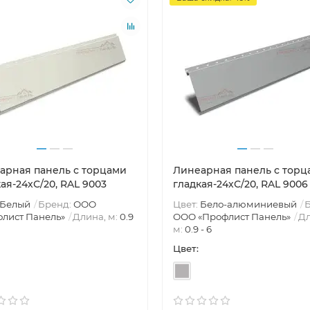
арная панель с торцами
Линеарная панель с торц
ая-24хС/20, RAL 9003
гладкая-24хС/20, RAL 9006
Белый
Бренд:
ООО
Цвет:
Бело-алюминиевый
Б
 продаж!
Ваша скидка: -16%
лист Панель»
Длина, м:
0.9
ООО «Профлист Панель»
Дл
м:
0.9 - 6
Лидер продаж!
Цвет: