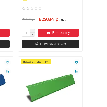
629.84 р.
749.81 р.
/м2
у
В корзину
Быстрый заказ
Ваша скидка: -16%