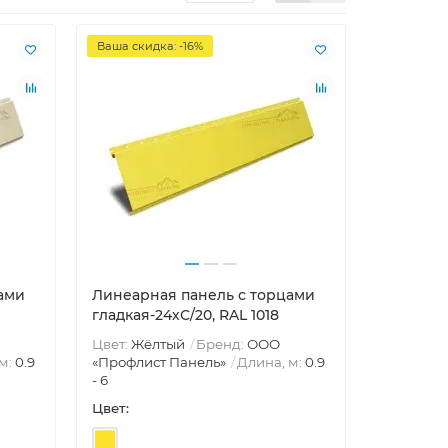
Ваша скидка: -16%
ами
Линеарная панель с торцами
гладкая-24хС/20, RAL 1018
Цвет:
Жёлтый
Бренд:
ООО
м:
0.9
«Профлист Панель»
Длина, м:
0.9
- 6
Цвет: