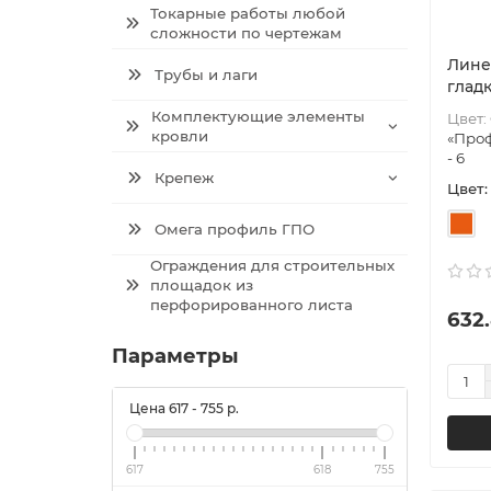
Токарные работы любой
сложности по чертежам
Лине
Трубы и лаги
гладк
Комплектующие элементы
Цвет:
кровли
«Проф
- 6
Крепеж
Цвет:
Омега профиль ГПО
Ограждения для строительных
площадок из
перфорированного листа
632.
Параметры
Цена
617
-
755
р.
617
618
755