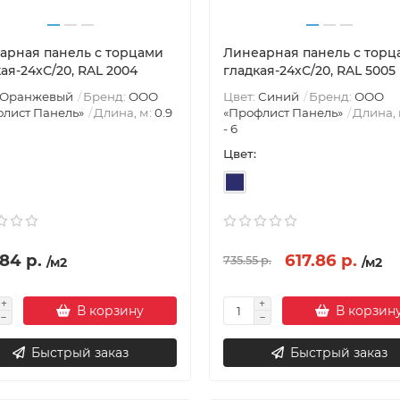
арная панель с торцами
Линеарная панель с торц
ая-24хС/20, RAL 2004
гладкая-24хС/20, RAL 5005
Оранжевый
Бренд:
ООО
Цвет:
Синий
Бренд:
ООО
лист Панель»
Длина, м:
0.9
«Профлист Панель»
Длина, 
- 6
Цвет:
84 р.
617.86 р.
735.55 р.
/м2
/м2
В корзину
В корзин
Быстрый заказ
Быстрый заказ