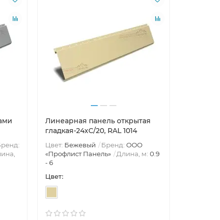
ами
Линеарная панель открытая
гладкая-24хС/20, RAL 1014
ренд:
Цвет:
Бежевый
Бренд:
ООО
Лидер продаж!
Лидер пр
ина,
«Профлист Панель»
Длина, м:
0.9
- 6
Цвет: