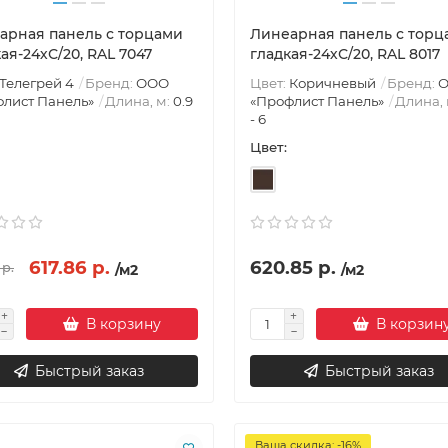
арная панель с торцами
Линеарная панель с торц
ая-24хС/20, RAL 7047
гладкая-24хС/20, RAL 8017
Телегрей 4
Бренд:
ООО
Цвет:
Коричневый
Бренд:
лист Панель»
Длина, м:
0.9
«Профлист Панель»
Длина, 
- 6
Цвет:
617.86 р.
620.85 р.
 р.
ти
05.08.2025
1848
Новости
04.08.2025
6
/м2
/м2
настил и коррозия:
Как продлить срок служб
та и профилактика
профнастила
В корзину
В корзин
зия профнастила:
GhfdСоветы экспертов и
имая угроза и Ко..
практические рекомен..
Быстрый заказ
Быстрый заказ
Ваша скидка: -16%