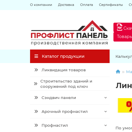
О компании
Доставка
Оплата
Сертификаты
С
Ска
Товар
Каталог продукции
Кальку
Ликвидация товаров
Ма
Строительство зданий и
Лин
сооружений под ключ
Сэндвич панели
Арочный профнастил
Профнастил
По умо