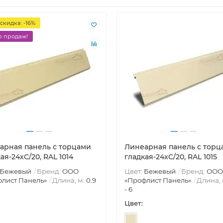
скидка: -16%
 продаж!
арная панель с торцами
Линеарная панель с торц
ая-24хС/20, RAL 1014
гладкая-24хС/20, RAL 1015
Бежевый
Бренд:
ООО
Цвет:
Бежевый
Бренд:
ООО
лист Панель»
Длина, м:
0.9
«Профлист Панель»
Длина, 
- 6
Цвет: