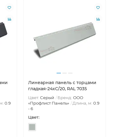
ами
Линеарная панель с торцами
гладкая-24хС/20, RAL 7035
Цвет:
Серый
Бренд:
ООО
м:
0.9
«Профлист Панель»
Длина, м:
0.9
- 6
Цвет: