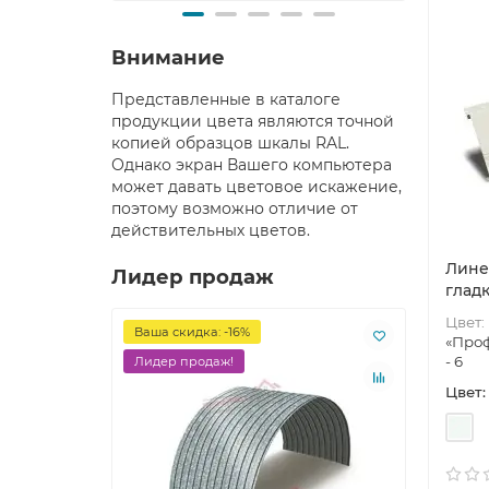
Внимание
Представленные в каталоге
продукции цвета являются точной
копией образцов шкалы RAL.
Однако экран Вашего компьютера
может давать цветовое искажение,
поэтому возможно отличие от
действительных цветов.
Лине
Лидер продаж
гладк
Цвет:
Ваша скидка: -16%
Лидер
«Проф
- 6
Лидер продаж!
Цвет: