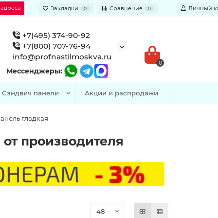
 адреса
Закладки
Сравнение
Личный к
0
0
+7(495) 374-90-92
+7(800) 707-76-94
info@profnastilmoskva.ru
0
Мессенджеры:
Сэндвич панели
Акции и распродажи
анель гладкая
 от производителя