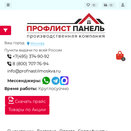
0
0
Ваш город:
Москва
Пункты выдачи по всей России
+7(495) 374-90-92
0
8 (800) 707-76-94
info@profnastilmoskva.ru
Мессенджеры:
Время работы:
Круглосуочно
Скачать прайс
Товары по Акции