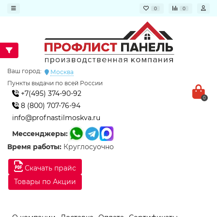
0
0
Ваш город:
Москва
Пункты выдачи по всей России
+7(495) 374-90-92
0
8 (800) 707-76-94
info@profnastilmoskva.ru
Мессенджеры:
Время работы:
Круглосуочно
Скачать прайс
Товары по Акции