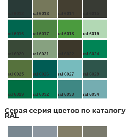
ral 6012
ral 6013
ral 6014
ral 6015
ral 6016
ral 6017
ral 6018
ral 6019
ral 6020
ral 6021
ral 6022
ral 6024
ral 6025
ral 6026
ral 6027
ral 6028
ral 6029
ral 6032
ral 6033
ral 6034
Серая серия цветов по каталогу
RAL