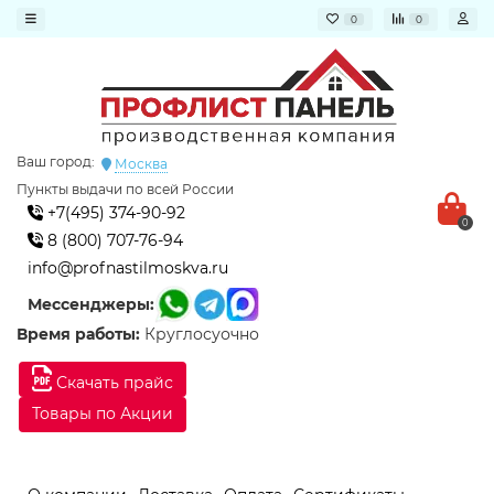
0
0
Ваш город:
Москва
Пункты выдачи по всей России
+7(495) 374-90-92
0
8 (800) 707-76-94
info@profnastilmoskva.ru
Мессенджеры:
Время работы:
Круглосуочно
Скачать прайс
Товары по Акции