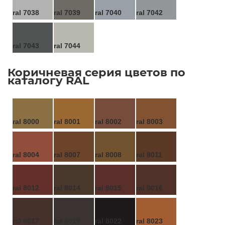
ral 7038
ral 7039
ral 7040
ral 7042
ral 7043
ral 7044
Коричневая серия цветов по
каталогу RAL
ral 8000
ral 8001
ral 8002
ral 8003
ral 8004
ral 8007
ral 8008
ral 8011
ral 8012
ral 8014
ral 8015
ral 8016
ral 8017
ral 8019
ral 8022
ral 8023