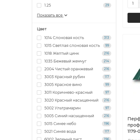
1.25
29
Показать все
Цвет
1014 Слоновая кость
313
1015 Светлая слоновая кость
99
1018 Желтый цинк
216
1035 Бежевый жемчуг
214
2004 Чистый оранжевый
216
3003 Красный рубин
117
3005 Красное вино
99
3011 Коричнево-красный
97
3020 Красный насыщенный
216
5002 Ультрамарин
97
5005 Синий насыщенный
216
Перф
5015 Синее небо
196
проф
1179-
5021 Синяя вода
117
6002 Зеленый лист
196