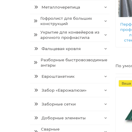
Металлочерепица
Гофролист для больших
конструкций
Перф
проф
Укрытие для конвейеров из
л
арочного профнастила
сте
Фальцевая кровля
Разборные быстровозводимые
ангары
По умо
Евроштакетник
Ваша 
Забор «Еврожалюзи»
Заборные сетки
Доборные элементы
Сварные