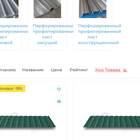
орированный
Перфорированный
Перфорированный
илированный
профилированный
профилированный
ист
лист
лист
новой
несущий
конструкционный
лчанию
Название
Цена
Рейтинг
Код Товара
скидка: -16%