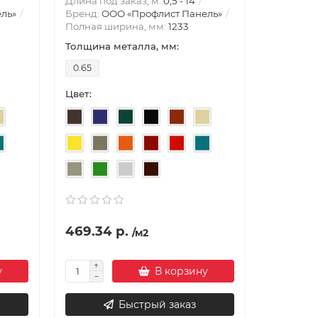
Длина под заказ, м:
0,5 - 14
ль»
Бренд:
ООО «Профлист Панель»
Полная ширина, мм:
1233
Толщина металла, мм:
0.65
Цвет:
469.34 р.
/м2
у
В корзину
Быстрый заказ