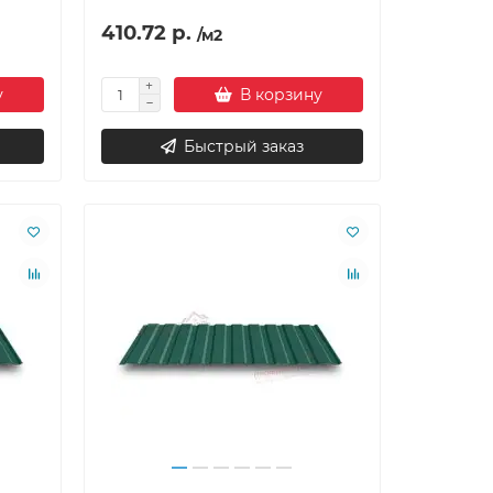
410.72 р.
/м2
у
В корзину
Быстрый заказ