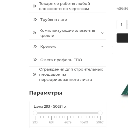
Токарные работы любой
сложности по чертежам
426.36
Трубы и лаги
Комплектующие элементы
кровли
Крепеж
Омега профиль ГПО
Ограждения для строительных
площадок из
перфорированного листа
Параметры
Цена
293
-
50631
р.
293
681
4679
18419
50631