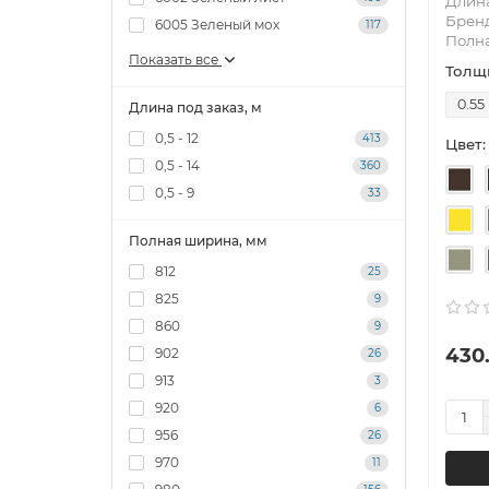
Длина
Брен
6005 Зеленый мох
117
Полн
Показать все
Толщи
0.55
Длина под заказ, м
0,5 - 12
413
Цвет:
0,5 - 14
360
0,5 - 9
33
Полная ширина, мм
812
25
825
9
860
9
430.
902
26
913
3
920
6
956
26
970
11