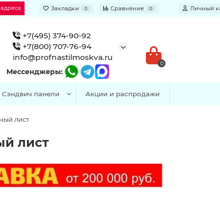
 адреса
Закладки
Сравнение
Личный к
0
0
+7(495) 374-90-92
+7(800) 707-76-94
info@profnastilmoskva.ru
0
Мессенджеры:
Сэндвич панели
Акции и распродажи
ный лист
й лист