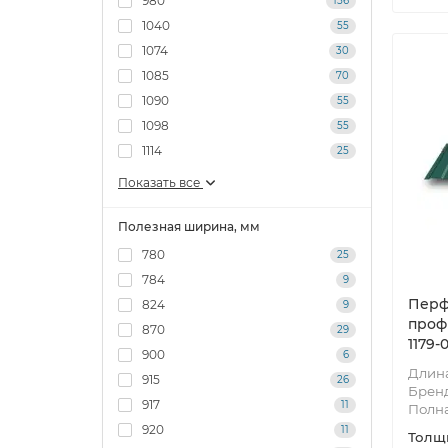
980
156
1040
55
1074
30
1085
70
1090
55
1098
55
1114
25
Показать все
Полезная ширина, мм
780
25
784
9
Перф
824
9
проф
870
29
1179-
900
6
Длина
915
26
Брен
917
11
Полн
920
11
Толщи