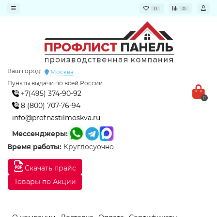
0
0
Ваш город:
Москва
Пункты выдачи по всей России
+7(495) 374-90-92
0
8 (800) 707-76-94
info@profnastilmoskva.ru
Мессенджеры:
Время работы:
Круглосуочно
Скачать прайс
Товары по Акции