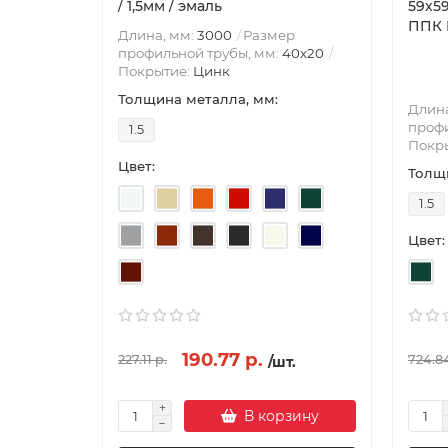
/ 1,5мм / эмаль
59х5
ППК R
Длина, мм:
3000
Размер
профильной трубы, мм:
40х20
Покрытие:
Цинк
Толщина металла, мм:
Длина
профи
1.5
Покр
Цвет:
Толщи
1.5
Цвет:
190.77 р.
227.11 р.
724.84
/шт.
В корзину