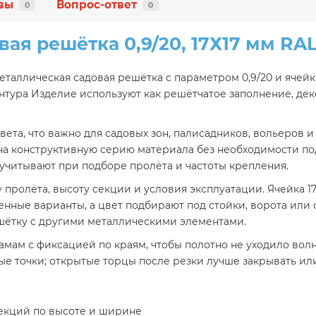
вы
Вопрос-ответ
0
0
вая решётка 0,9/20, 17Х17 мм RAL
металлическая садовая решётка с параметром 0,9/20 и ячейк
нтура Изделие используют как решётчатое заполнение, де
вета, что важно для садовых зон, палисадников, вольеров и
т на конструктивную серию материала без необходимости п
 учитывают при подборе пролёта и частоты крепления.
пролёта, высоту секции и условия эксплуатации. Ячейка 17
ленные варианты, а цвет подбирают под стойки, ворота или
ешётку с другими металлическими элементами.
амам с фиксацией по краям, чтобы полотно не уходило волн
 точки; открытые торцы после резки лучше закрывать ил
секций по высоте и ширине