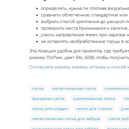
определить, нужна ли плотная визуальн
сравнить облегчённое, стандартное ил
выбрать способ крепления до раскроя п
проверить места примыкания к калитке,
учесть направление ячеек при нарезке 
не оставлять необработанные торцы в з
Эта позиция удобна для проектов, где требует
размер 17х17мм, цвет RAL 6018, чтобы получи
Согласуйте размер ячейки, оттенок и способ
сетка
металлическая сетка
строительн
фасадная сетка
оцинкованная сетка
пл
сетка для кладки
сетка для стяжки
уни
металлическая сетка для забора
сетка ра
оцинкованная сетка для забора
рулонная 