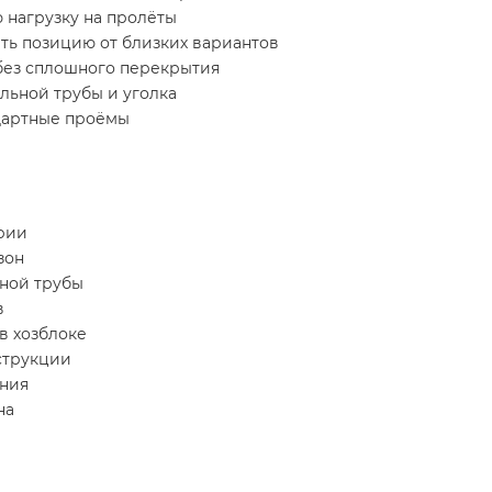
 нагрузку на пролёты
ить позицию от близких вариантов
 без сплошного перекрытия
льной трубы и уголка
дартные проёмы
рии
зон
ной трубы
в
в хозблоке
струкции
ания
на