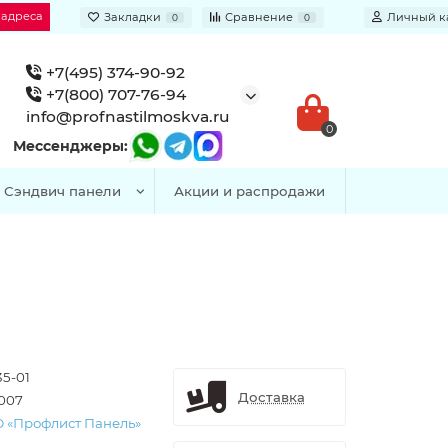
 адреса
Закладки
Сравнение
Личный к
0
0
+7(495) 374-90-92
+7(800) 707-76-94
info@profnastilmoskva.ru
0
Мессенджеры:
Сэндвич панели
Акции и распродажи
35-01
Доставка
007
 «Профлист Панель»