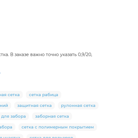
а. В заказе важно точно указать 0,9/20,
.
ная сетка
сетка рабица
ений
защитная сетка
рулонная сетка
 для забора
заборная сетка
забора
сетка с полимерным покрытием
я участка
сетка для вольеров