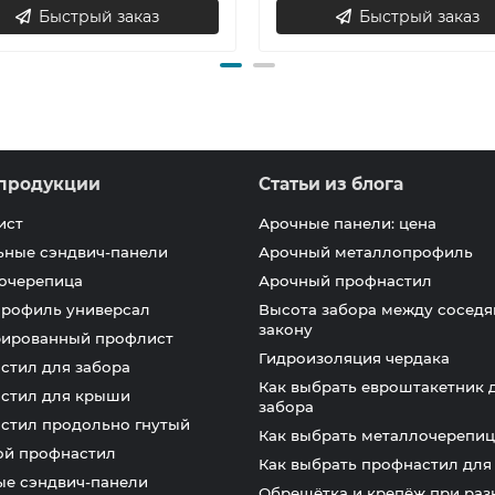
Быстрый заказ
Быстрый заказ
продукции
Статьи из блога
ист
Арочные панели: цена
ьные сэндвич-панели
Арочный металлопрофиль
очерепица
Арочный профнастил
профиль универсал
Высота забора между соседя
закону
ированный профлист
Гидроизоляция чердака
стил для забора
Как выбрать евроштакетник 
стил для крыши
забора
стил продольно гнутый
Как выбрать металлочерепиц
ой профнастил
Как выбрать профнастил дл
ые сэндвич-панели
Обрешётка и крепёж при раз