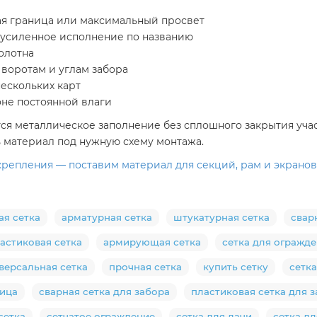
ая граница или максимальный просвет
и усиленное исполнение по названию
олотна
 воротам и углам забора
нескольких карт
оне постоянной влаги
ся металлическое заполнение без сплошного закрытия участк
ть материал под нужную схему монтажа.
 крепления — поставим материал для секций, рам и экранов
ая сетка
арматурная сетка
штукатурная сетка
свар
астиковая сетка
армирующая сетка
сетка для огражд
версальная сетка
прочная сетка
купить сетку
сетка
бица
сварная сетка для забора
пластиковая сетка для 
сетка
сетчатое ограждение
сетка для дачи
сетка дл