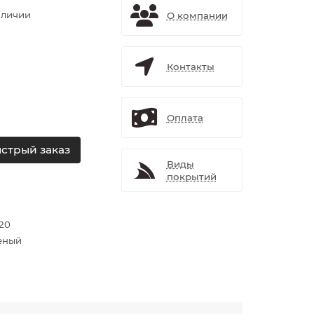
аличии
О компании
Контакты
Оплата
стрый заказ
Виды
покрытий
х20
еный