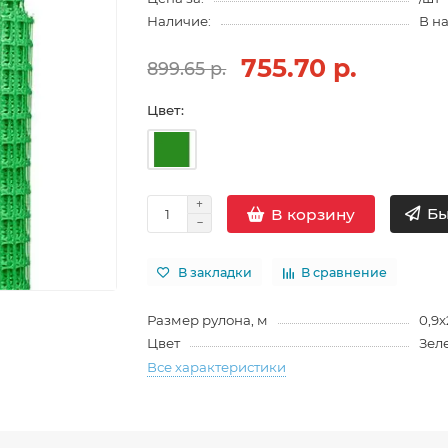
Наличие:
В н
755.70 р.
899.65 р.
Цвет:
Бы
В корзину
В закладки
В сравнение
Размер рулона, м
0,9
Цвет
Зел
Все характеристики