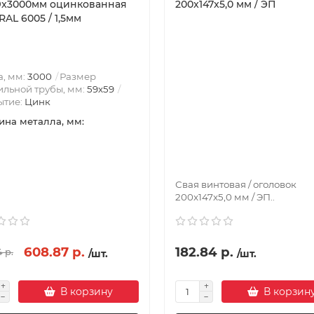
9x3000мм оцинкованная
200x147x5,0 мм / ЭП
AL 6005 / 1,5мм
, мм:
3000
Размер
льной трубы, мм:
59х59
ытие:
Цинк
на металла, мм:
Свая винтовая / оголовок
200x147x5,0 мм / ЭП..
608.87 р.
182.84 р.
 р.
/шт.
/шт.
В корзину
В корзин