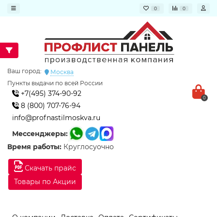
0
0
Ваш город:
Москва
Пункты выдачи по всей России
+7(495) 374-90-92
0
8 (800) 707-76-94
info@profnastilmoskva.ru
Мессенджеры:
Время работы:
Круглосуочно
Скачать прайс
Товары по Акции