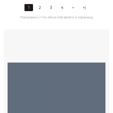
1
2
3
4
>
>|
Показано с 1 по 48 из 146 (всего 4 страниц)