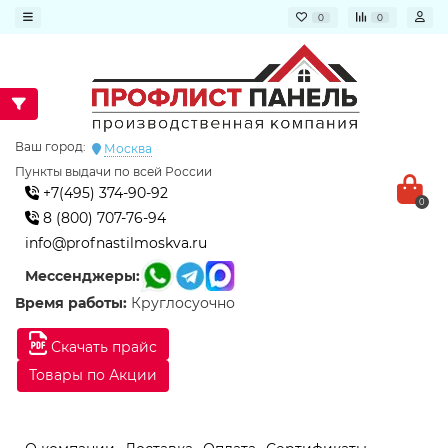
0
0
Ваш город:
Москва
Пункты выдачи по всей России
+7(495) 374-90-92
0
8 (800) 707-76-94
info@profnastilmoskva.ru
Мессенджеры:
Время работы:
Круглосуочно
Скачать прайс
Товары по Акции