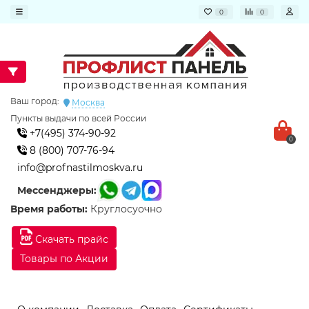
0
0
Ваш город:
Москва
Пункты выдачи по всей России
+7(495) 374-90-92
0
8 (800) 707-76-94
info@profnastilmoskva.ru
Мессенджеры:
Время работы:
Круглосуочно
Скачать прайс
Товары по Акции