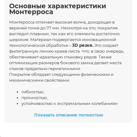
Основные характеристики
Монтерроса
Монтеросса отличает высокая волна, доходящая в
верхней точке до 77 мм. Несмотря на это, покрытие
выглядит плавным, так как его элементы достаточно
широкие. Материал подвергается инновационной
технологической обработке –
3D резке.
Это создает
филигранную линию краев листа. Что, в свою очередь,
обеспечивает идеальную стыковку рядов. Также
оптимизация размеров бокового замка делает места
стыков предельно герметичными.
Покрытие обладает следующими физическими и
механическими свойствами:
гибкостью;
прочностью;
устойчивостью к экстремальным колебаниям
температуры;
Показать описание полностью
способностью выдержать жесткий режим
осадков;
рекордные сроки эксплуатации.