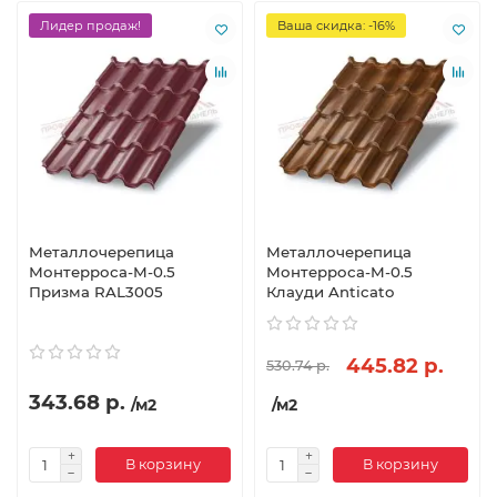
Лидер продаж!
Ваша скидка: -16%
Металлочерепица
Металлочерепица
Монтерроса-M-0.5
Монтерроса-M-0.5
Призма RAL3005
Клауди Anticato
445.82 р.
530.74 р.
343.68 р.
/м2
/м2
В корзину
В корзину