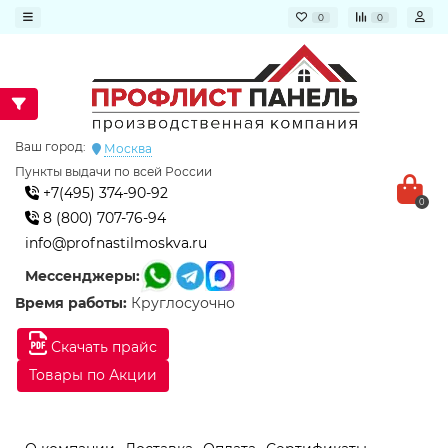
0
0
Ваш город:
Москва
Пункты выдачи по всей России
+7(495) 374-90-92
0
8 (800) 707-76-94
info@profnastilmoskva.ru
Мессенджеры:
Время работы:
Круглосуочно
Скачать прайс
Товары по Акции