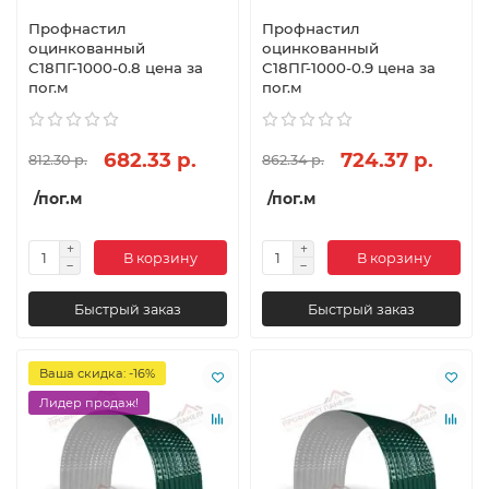
Профнастил
Профнастил
оцинкованный
оцинкованный
С18ПГ-1000-0.8 цена за
С18ПГ-1000-0.9 цена за
пог.м
пог.м
682.33 р.
724.37 р.
812.30 р.
862.34 р.
/пог.м
/пог.м
В корзину
В корзину
Быстрый заказ
Быстрый заказ
Ваша скидка: -16%
Лидер продаж!