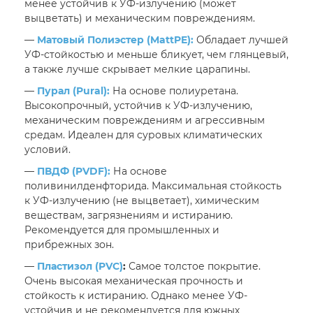
менее устойчив к УФ-излучению (может
выцветать) и механическим повреждениям.
—
Матовый Полиэстер (MattPE):
Обладает лучшей
УФ-стойкостью и меньше бликует, чем глянцевый,
а также лучше скрывает мелкие царапины.
—
Пурал (Pural):
На основе полиуретана.
Высокопрочный, устойчив к УФ-излучению,
механическим повреждениям и агрессивным
средам. Идеален для суровых климатических
условий.
—
ПВДФ (PVDF):
На основе
поливинилденфторида. Максимальная стойкость
к УФ-излучению (не выцветает), химическим
веществам, загрязнениям и истиранию.
Рекомендуется для промышленных и
прибрежных зон.
—
Пластизол (PVC)
:
Самое толстое покрытие.
Очень высокая механическая прочность и
стойкость к истиранию. Однако менее УФ-
устойчив и не рекомендуется для южных