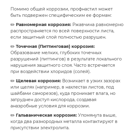
Помимо общей коррозии, профнастил может
быть подвержен специфическим ее формам:
✏️
Равномерная коррозия:
Ржавчина равномерно
распространяется по всей поверхности листа,
если защитный слой полностью разрушен.
✏️
Точечная (Питтинговая) коррозия:
Образование мелких, глубоких точечных
разрушений (питтингов) в результате локального
нарушения защитного слоя. Часто встречается
при воздействии хлоридов (солей).
✏️
Щелевая коррозия:
Возникает в узких зазорах
или щелях (например, в нахлестах листов, под
шайбами саморезов), куда проникает влага, но
затруднен доступ кислорода, создавая
анаэробные условия для коррозии.
✏️
Гальваническая коррозия:
Упомянута выше,
когда два разнородных металла контактируют в
присутствии электролита.