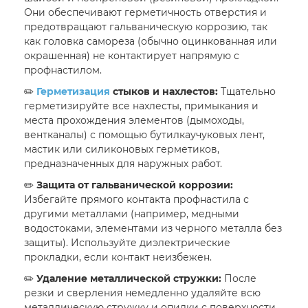
Они обеспечивают герметичность отверстия и
предотвращают гальваническую коррозию, так
как головка самореза (обычно оцинкованная или
окрашенная) не контактирует напрямую с
профнастилом.
✏️
Герметизация
стыков и нахлестов:
Тщательно
герметизируйте все нахлесты, примыкания и
места прохождения элементов (дымоходы,
вентканалы) с помощью бутилкаучуковых лент,
мастик или силиконовых герметиков,
предназначенных для наружных работ.
✏️
Защита от гальванической коррозии:
Избегайте прямого контакта профнастила с
другими металлами (например, медными
водостоками, элементами из черного металла без
защиты). Используйте диэлектрические
прокладки, если контакт неизбежен.
✏️
Удаление металлической стружки:
После
резки и сверления немедленно удаляйте всю
металлическую стружку и опилки с поверхности