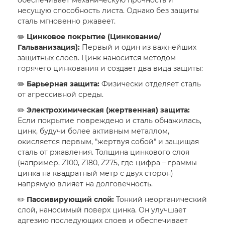
обеспечивает механическую прочность и
несущую способность листа. Однако без защиты
сталь мгновенно ржавеет.
✏️
Цинковое покрытие (Цинкование/
Гальванизация):
Первый и один из важнейших
защитных слоев. Цинк наносится методом
горячего цинкования и создает два вида защиты:
✏️
Барьерная защита:
Физически отделяет сталь
от агрессивной среды.
✏️
Электрохимическая (жертвенная) защита:
Если покрытие повреждено и сталь обнажилась,
цинк, будучи более активным металлом,
окисляется первым, "жертвуя собой" и защищая
сталь от ржавления. Толщина цинкового слоя
(например, Z100, Z180, Z275, где цифра – граммы
цинка на квадратный метр с двух сторон)
напрямую влияет на долговечность.
✏️
Пассивирующий слой:
Тонкий неорганический
слой, наносимый поверх цинка. Он улучшает
адгезию последующих слоев и обеспечивает