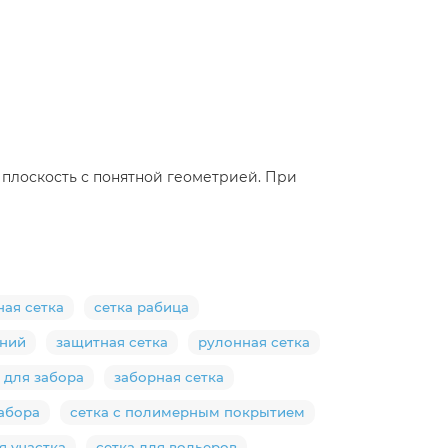
я плоскость с понятной геометрией. При
ная сетка
сетка рабица
ений
защитная сетка
рулонная сетка
 для забора
заборная сетка
забора
сетка с полимерным покрытием
я участка
сетка для вольеров