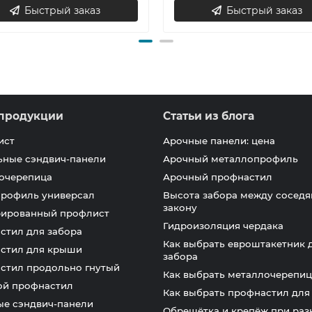
Быстрый заказ
Быстрый заказ
продукции
Статьи из блога
ист
Арочные панели: цена
ьные сэндвич-панели
Арочный металлопрофиль
очерепица
Арочный профнастил
профиль универсал
Высота забора между соседя
закону
ированный профлист
Гидроизоляция чердака
стил для забора
Как выбрать евроштакетник 
стил для крыши
забора
стил продольно гнутый
Как выбрать металлочерепиц
ой профнастил
Как выбрать профнастил дл
ые сэндвич-панели
Обрешётка и крепёж при раз