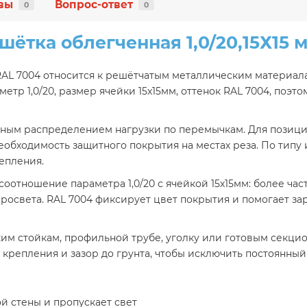
вы
Вопрос-ответ
0
0
шётка облегченная 1,0/20,15Х15 
 RAL 7004 относится к решётчатым металлическим материала
тр 1,0/20, размер ячейки 15х15мм, оттенок RAL 7004, поэ
ным распределением нагрузки по перемычкам. Для позиции 
еобходимость защитного покрытия на местах реза. По типу 
епления.
соотношение параметра 1,0/20 с ячейкой 15х15мм: более час
просвета. RAL 7004 фиксирует цвет покрытия и помогает з
ким стойкам, профильной трубе, уголку или готовым секц
 крепления и зазор до грунта, чтобы исключить постоянный 
й стены и пропускает свет