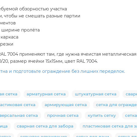
ребуемой обзорностью участка
м, чтобы не смешать разные партии
ементов
и ширине пролёта
 каркаса
 резки
 RAL 7004 применяют там, где нужна ячеистая металлическа
20, размер ячейки 15х15мм, цвет RAL 7004.
тна и подготовьте ограждение без лишних переделок.
ая сетка
арматурная сетка
штукатурная сетка
свар
астиковая сетка
армирующая сетка
сетка для огражд
версальная сетка
прочная сетка
купить сетку
сетка
бица
сварная сетка для забора
пластиковая сетка для 
сетка
сетчатое ограждение
сетка для дачи
сетка дл