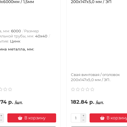
x6000мм / 1,5мм
200x147x5,0 мм / ЭП
, мм:
6000
Размер
льной трубы, мм:
40х40
ытие:
Цинк
на металла, мм:
Свая винтовая / оголовок
200x147x5,0 мм / ЭП..
74 р.
182.84 р.
/шт.
/шт.
В корзину
В корзин