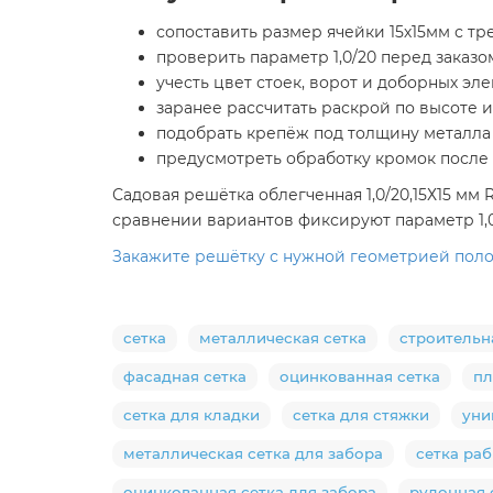
сопоставить размер ячейки 15х15мм с т
проверить параметр 1,0/20 перед заказо
учесть цвет стоек, ворот и доборных эл
заранее рассчитать раскрой по высоте 
подобрать крепёж под толщину металла
предусмотреть обработку кромок после
Садовая решётка облегченная 1,0/20,15Х15 мм
сравнении вариантов фиксируют параметр 1,0/
Закажите решётку с нужной геометрией поло
сетка
металлическая сетка
строительн
фасадная сетка
оцинкованная сетка
пл
сетка для кладки
сетка для стяжки
уни
металлическая сетка для забора
сетка ра
оцинкованная сетка для забора
рулонная 