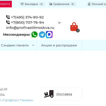
 адреса
Закладки
Сравнение
Личный к
0
0
+7(495) 374-90-92
+7(800) 707-76-94
info@profnastilmoskva.ru
0
Мессенджеры:
Сэндвич панели
Акции и распродажи
42-01
Доставка
014
 «Профлист Панель»