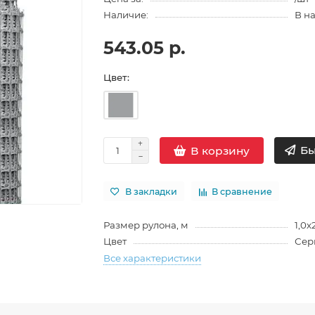
Наличие:
В н
543.05 р.
Цвет:
Бы
В корзину
В закладки
В сравнение
Размер рулона, м
1,0х
Цвет
Сер
Все характеристики