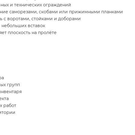
вных и технических ограждений
ение саморезами, скобами или прижимными планками
ь с воротами, стойками и доборами
и небольших вставок
ет плоскость на пролёте
ра
ых групп
инвентаря
екта
х работ
итории