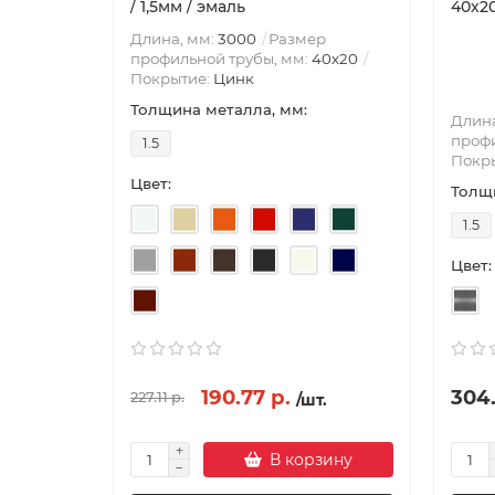
/ 1,5мм / эмаль
40х20
Длина, мм:
3000
Размер
профильной трубы, мм:
40х20
Покрытие:
Цинк
Толщина металла, мм:
Длина
профи
1.5
Покр
Цвет:
Толщи
1.5
Цвет:
190.77 р.
304.
227.11 р.
/шт.
В корзину