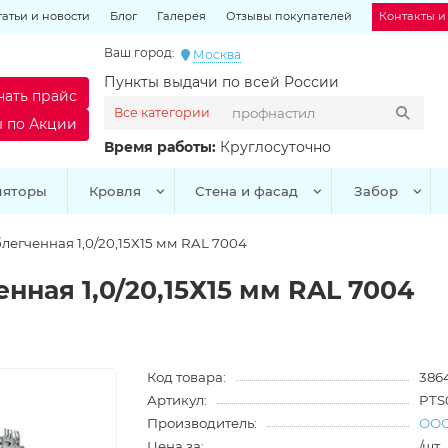
татьи и новости
Блог
Галерея
Отзывы покупателей
Контакты и
Ваш город:
Москва
Пункты выдачи по всей России
чать прайс
Все категории
ы по Акции
Время работы:
Круглосуточно
ляторы
Кровля
Стена и фасад
Забор
легченная 1,0/20,15Х15 мм RAL 7004
нная 1,0/20,15Х15 мм RAL 7004
Код товара:
386
Артикул:
PTS
Производитель:
ООО
Цена за:
/шт