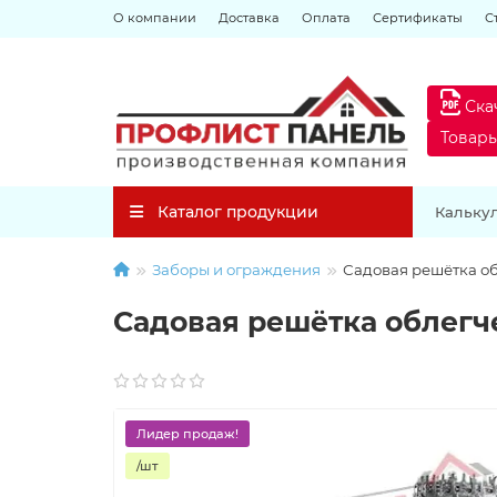
О компании
Доставка
Оплата
Сертификаты
С
Ска
Товар
Каталог продукции
Кальку
Заборы и ограждения
Садовая решётка об
Садовая решётка облегче
Лидер продаж!
/шт