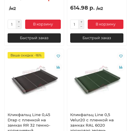
614.98 р.
/м2
/м2
В корзину
В корзину
Быстрый заказ
Быстрый заказ
Ваша скидка: -16%
Кликфальц Line 0,45
Кликфальц Line 0,5
Drap с пленкой на
Velur20 с пленкой на
замках RR 32 темно-
замках RAL 6020
коричневый
хромовая зелень