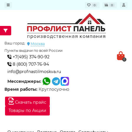
0
0
Ваш город:
Москва
Пункты выдачи по всей России
+7(495) 374-90-92
0
8 (800) 707-76-94
info@profnastilmoskva.ru
Мессенджеры:
Время работы:
Круглосуочно
Скачать прайс
Товары по Акции