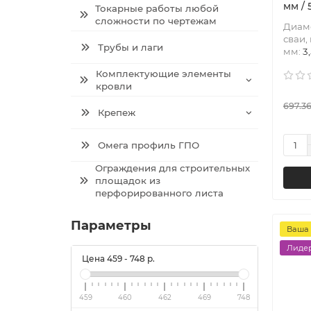
мм / 
Токарные работы любой
сложности по чертежам
Диаме
сваи,
Трубы и лаги
мм:
3
Комплектующие элементы
кровли
697.36
Крепеж
Омега профиль ГПО
Ограждения для строительных
площадок из
перфорированного листа
Параметры
Ваша 
Лидер
Цена
459
-
748
р.
459
460
462
469
748