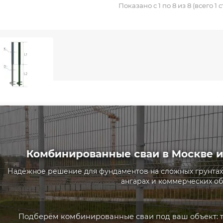
Показано с 1 по 8 из 8 (всего 1 
Комбинированные сваи в Москве и
ти
05.08.2025
1862
Новости
04.08.2025
6
Надёжное решение для фундаментов на сложных грунтах
настил и коррозия:
Как продлить срок служб
ангарах и коммерческих об
та и профилактика
профнастила
зия профнастила:
GhfdСоветы экспертов и
имая угроза и Ко..
практические рекомен..
Подберём комбинированные сваи под ваш объект: ти