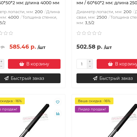
50*50*2 мм: длина 4000 мм
мм / 60*60*2 мм: длина 25
тр лопасти, мм:
200
Длина
Диаметр лопасти, мм:
200
 мм:
4000
Толщина стенки,
сваи, мм:
2500
Толщина сте
,5/2
мм:
3,5/2
585.46 р.
502.58 р.
 р.
/шт
/шт
В корзину
В корзин
Быстрый заказ
Быстрый заказ
скидка: -16%
Ваша скидка: -16%
 продаж!
Лидер продаж!