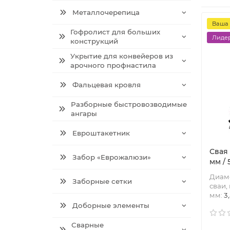
Металлочерепица
Ваша 
Гофролист для больших
Лидер
конструкций
Укрытие для конвейеров из
арочного профнастила
Фальцевая кровля
Разборные быстровозводимые
ангары
Евроштакетник
Свая
Забор «Еврожалюзи»
мм / 
Диаме
Заборные сетки
сваи,
мм:
3
Доборные элементы
Сварные