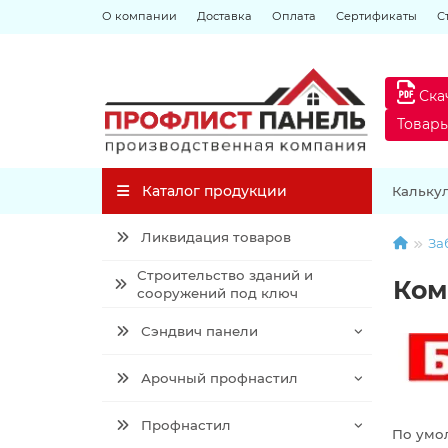
О компании
Доставка
Оплата
Сертификаты
С
Ска
Товар
Каталог продукции
Кальку
Ликвидация товаров
За
Строительство зданий и
Ком
сооружений под ключ
Сэндвич панели
Арочный профнастил
Профнастил
По умо