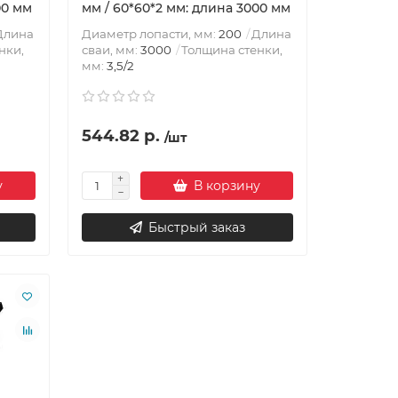
00 мм
мм / 60*60*2 мм: длина 3000 мм
Длина
Диаметр лопасти, мм:
200
Длина
нки,
сваи, мм:
3000
Толщина стенки,
мм:
3,5/2
544.82 р.
/шт
у
В корзину
Быстрый заказ