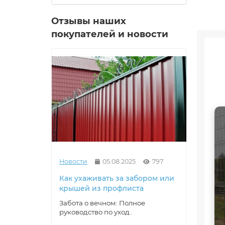
Отзывы наших
покупателей и новости
Новости
05.08.2025
797
Новос
Как ухаживать за забором или
Проф
крышей из профлиста
защи
Забота о вечном: Полное
Корро
руководство по уход..
Невид