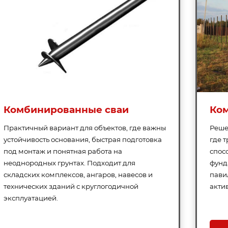
астил C21-1000-0.45
Саморезы 5,5х19 RAL 7024
кованный
Комбинированные сваи
Ко
 под заказ, м:
0,5 - 12
Цвет:
кованный
Бренд:
ООО
лист Панель»
Практичный вариант для объектов, где важны
Реше
Крепеж производится тольк
стали марки С 1022, которая
устойчивость основания, быстрая подготовка
где 
на металла, мм:
проходит обработку, закалку
под монтаж и понятная работа на
спос
оцинковку.Контроль качеств
неоднородных грунтах. Подходит для
фунд
начи..
складских комплексов, ангаров, навесов и
пави
Цвет:
технических зданий с круглогодичной
акти
эксплуатацией.