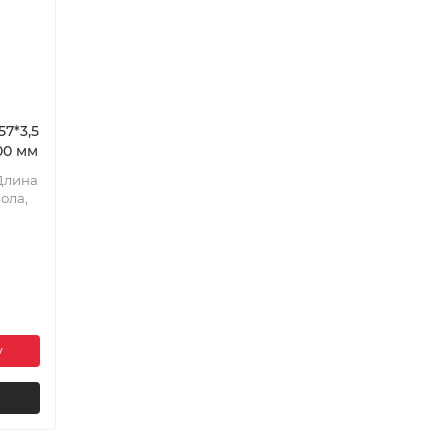
7*3,5
00 мм
Длина
ола,
у