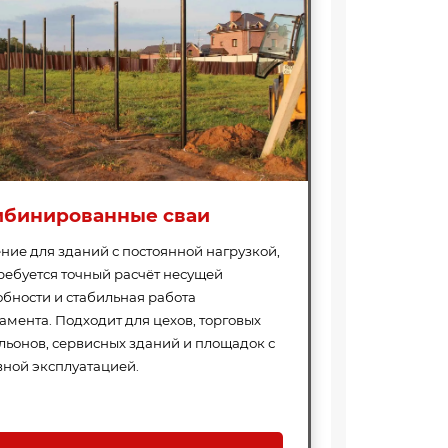
Профнастил Н75-750-0.9
Саморезы
оцинкованный
мбинированные сваи
Длина под заказ, м:
0,5 - 12
Цвет:
Оцинкованный
Бренд:
ООО
«Профлист Панель»
ние для зданий с постоянной нагрузкой,
о из
Крепеж п
стали мар
требуется точный расчёт несущей
Толщина металла, мм:
 и
проходит 
обности и стабильная работа
а
оцинковк
0.9
амента. Подходит для цехов, торговых
начи..
льонов, сервисных зданий и площадок с
Цвет:
Цвет:
вной эксплуатацией.