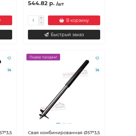
544.82 р.
/шт
у
В корзину
Быстрый заказ
Лидер продаж!
7*3,5
Свая комбинированная Ø57*3,5