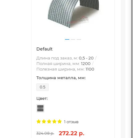
Default
Профн
оцин
Длина под заказ, м:
0,5 - 20
Полная ширина, мм:
1200
Длина
Полезная ширина, мм:
1100
Оцин
«Проф
Толщина металла, мм:
Толщи
0.5
0.45
Цвет:
Цвет:
1 отзыв
272.22 р.
324.08 р.