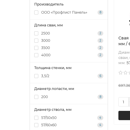
Производитель
ООО «Профлист Панель»
8
Длина сваи, мм
2500
2
Свая
3000
2
мм / 
3500
2
Диаме
4000
2
сваи,
мм:
5
Толщина стенки, мм
3,5/2
6
697.36
Диаметр лопасти, мм
200
8
Диаметр ствола, мм
57/50х50
4
57/60х60
4