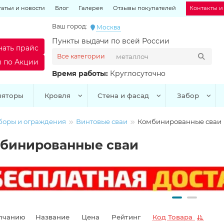
татьи и новости
Блог
Галерея
Отзывы покупателей
Контакты и
Ваш город:
Москва
Пункты выдачи по всей России
чать прайс
Все категории
ы по Акции
Время работы:
Круглосуточно
ляторы
Кровля
Стена и фасад
Забор
боры и ограждения
Винтовые сваи
Комбинированные сваи
бинированные сваи
лчанию
Название
Цена
Рейтинг
Код Товара