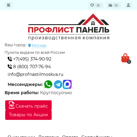
0
0
Ваш город:
Москва
Пункты выдачи по всей России
+7(495) 374-90-92
0
8 (800) 707-76-94
info@profnastilmoskva.ru
Мессенджеры:
Время работы:
Круглосуочно
Скачать прайс
Товары по Акции