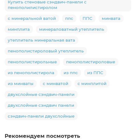
Купить стеновые сэндвич-панели с
пенополилистиролом
с минеральной ватой
ппс
ППС
минвата
минплита
минераловатный утеплитель
утеплитель минеральная вата
пенополистироловый утеплитель
пенополистирольные
пенополистироловые
из пенополистирола
из ппс
из ППС
из минваты
с минватой
с минплитой
двухслойные сэндвич-панели
двухслойные сэндвич панели
сэндвич-панели двухслойные
Рекомендуем посмотреть