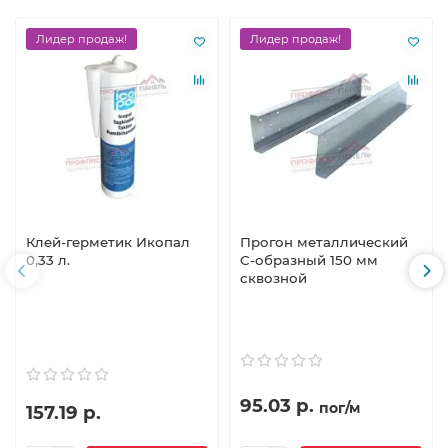
Лидер продаж!
Лидер продаж!
Клей-герметик Икопал
Прогон металлический
0,33 л.
C-образный 150 мм
сквозной
95.03 р.
пог/м
157.19 р.