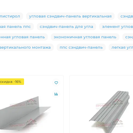
олистирол
угловая сэндвич-панель вертикальная
сэндв
вая панель ппс
сэндвич-панель для угла
элемент угло
нная угловая панель
экономичная угловая панель
сэн
 вертикального монтажа
ппс сэндвич-панель
легкая уг
скидка: -16%