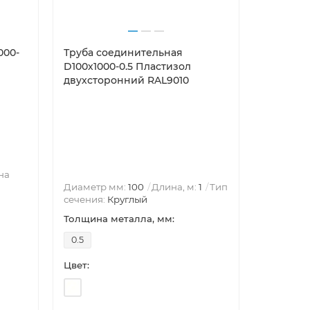
000-
Труба соединительная
Воронка 
D100х1000-0.5 Пластизол
0.6 Пла
двухсторонний RAL9010
RAL9010
на
Диаметр
Диаметр мм:
100
Длина, м:
1
Тип
Круглый
сечения:
Круглый
Воронка 
Толщина металла, мм:
Толщина 
0.5
0.6
Цвет:
Цвет: