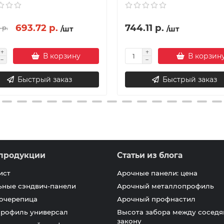
693.72 р.
744.11 р.
 р.
/шт
/шт
В корзину
В корзин
Быстрый заказ
Быстрый заказ
продукции
Статьи из блога
ист
Арочные панели: цена
ьные сэндвич-панели
Арочный металлопрофиль
очерепица
Арочный профнастил
профиль универсал
Высота забора между соседя
закону