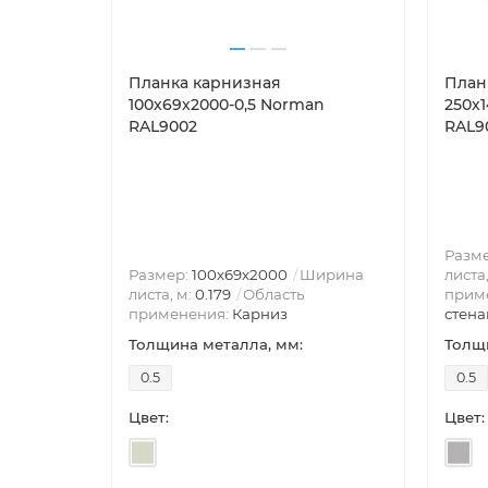
Планка карнизная
План
100х69х2000-0,5 Norman
250х
RAL9002
RAL9
Разм
Размер:
100х69х2000
Ширина
листа
листа, м:
0.179
Область
прим
применения:
Карниз
стена
Толщина металла, мм:
Толщи
0.5
0.5
Цвет:
Цвет: