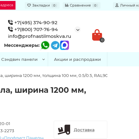
 адреса
Закладки
Сравнение
Личный к
0
0
+7(495) 374-90-92
+7(800) 707-76-94
info@profnastilmoskva.ru
0
Мессенджеры:
Сэндвич панели
Акции и распродажи
, ширина 1200 мм, толщина 100 мм, 0.5/0.5, RAL9006
ла, ширина 1200 мм,
20-01
Доставка
3-2273
 «Профлист Панель»