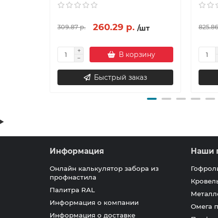
260.29 р.
309.87 р.
825.86
/шт
В корзину
Быстрый заказ
Информация
Наши 
Онлайн калькулятор забора из
Гофрол
профнастила
Кровел
Палитра RAL
Металл
Информация о компании
Омега 
Информация о доставке