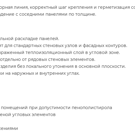
порная линия, корректный шаг крепления и герметизация с
адение с соседними панелями по толщине.
льной раскладке панелей.
ит для стандартных стеновых узлов и фасадных контуров.
ыраженный теплоизоляционный слой в угловой зоне.
отдельно от рядовых стеновых элементов.
зделия без локального утонения в основной плоскости.
и на наружных и внутренних углах.
х помещений при допустимости пенополистирола
меной угловых элементов
жениями