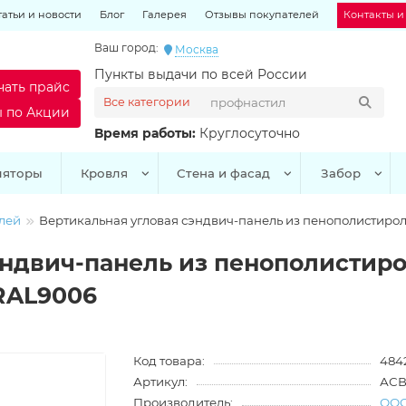
татьи и новости
Блог
Галерея
Отзывы покупателей
Контакты и
Ваш город:
Москва
Пункты выдачи по всей России
чать прайс
Все категории
ы по Акции
Время работы:
Круглосуточно
ляторы
Кровля
Стена и фасад
Забор
лей
Вертикальная угловая сэндвич-панель из пенополистирола
эндвич-панель из пенополистиро
 RAL9006
Код товара:
484
Артикул:
АСВ
Производитель:
ООО