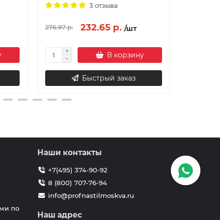
3 отзыва
232.65 р.
214.55 
276.97 р.
/шт
у
В корзину
Быстрый заказ
Наши контакты
+7(495) 374-90-92
8 (800) 707-76-94
info@profnastilmoskva.ru
ми по
Наш адрес