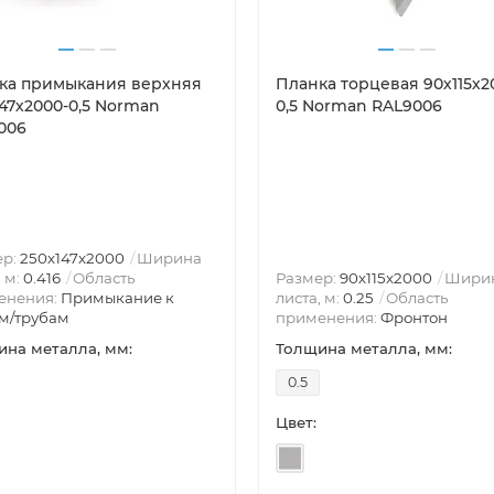
ка примыкания верхняя
Планка торцевая 90х115х2
147х2000-0,5 Norman
0,5 Norman RAL9006
006
ер:
250х147х2000
Ширина
, м:
0.416
Область
Размер:
90х115х2000
Шири
енения:
Примыкание к
листа, м:
0.25
Область
м/трубам
применения:
Фронтон
на металла, мм:
Толщина металла, мм:
0.5
Цвет: