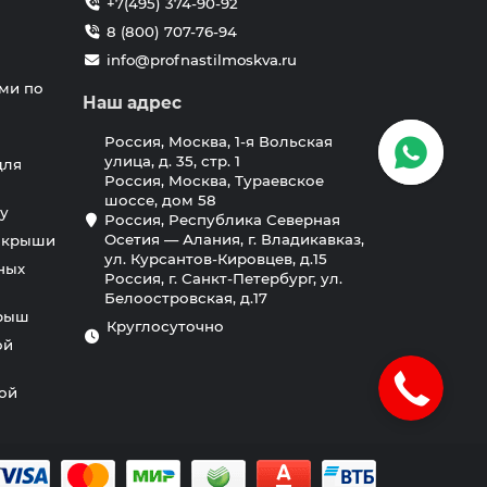
+7(495) 374-90-92
8 (800) 707-76-94
info@profnastilmoskva.ru
ми по
Наш адрес
Россия, Москва, 1-я Вольская
улица, д. 35, стр. 1
для
Россия, Москва, Тураевское
шоссе, дом 58
у
Россия, Республика Северная
Осетия — Алания, г. Владикавказ,
я крыши
ул. Курсантов-Кировцев, д.15
ных
Россия, г. Санкт-Петербург, ул.
Белоостровская, д.17
крыш
Круглосуточно
ой
ной