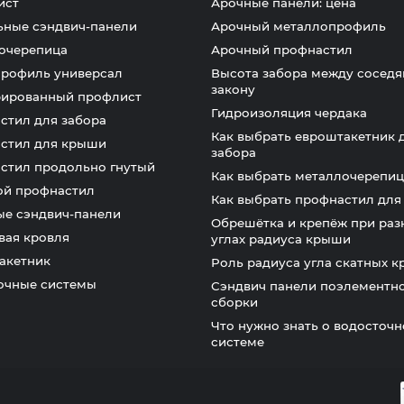
ист
Арочные панели: цена
ьные сэндвич-панели
Арочный металлопрофиль
очерепица
Арочный профнастил
профиль универсал
Высота забора между соседя
закону
ированный профлист
Гидроизоляция чердака
стил для забора
Как выбрать евроштакетник 
стил для крыши
забора
стил продольно гнутый
Как выбрать металлочерепиц
ой профнастил
Как выбрать профнастил дл
ые сэндвич-панели
Обрешётка и крепёж при раз
вая кровля
углах радиуса крыши
акетник
Роль радиуса угла скатных 
очные системы
Сэндвич панели поэлементн
сборки
Что нужно знать о водосточ
системе