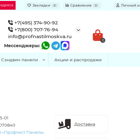
 адреса
Закладки
Сравнение
Личный к
0
0
+7(495) 374-90-92
+7(800) 707-76-94
info@profnastilmoskva.ru
0
Мессенджеры:
Сэндвич панели
Акции и распродажи
5-01
Доставка
-070840
 «Профлист Панель»