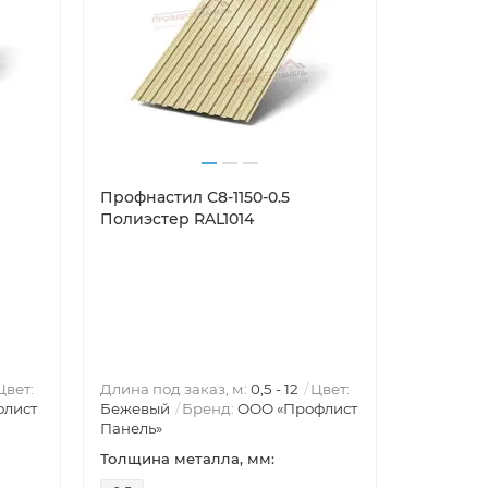
Профнастил С8-1150-0.5
Профнаст
Полиэстер RAL1014
Полиэст
Цвет:
Длина под заказ, м:
0,5 - 12
Цвет:
Длина под
флист
Бежевый
Бренд:
ООО «Профлист
Бежевый
Панель»
Панель»
Толщина металла, мм:
Толщина 