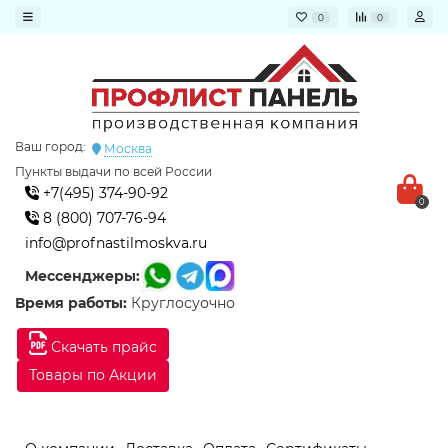
0
0
Ваш город:
Москва
Пункты выдачи по всей России
+7(495) 374-90-92
0
8 (800) 707-76-94
info@profnastilmoskva.ru
Мессенджеры:
Время работы:
Круглосуочно
Скачать прайс
Товары по Акции