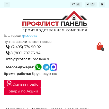
0
0
Ваш город:
Москва
Пункты выдачи по всей России
+7(495) 374-90-92
0
8 (800) 707-76-94
info@profnastilmoskva.ru
Мессенджеры:
Время работы:
Круглосуочно
Скачать прайс
Товары по Акции