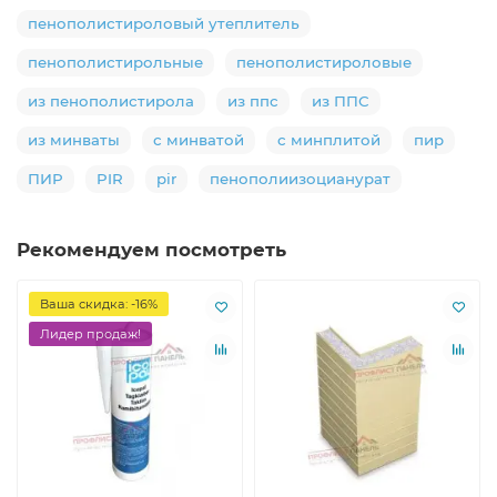
пенополистироловый утеплитель
пенополистирольные
пенополистироловые
из пенополистирола
из ппс
из ППС
из минваты
с минватой
с минплитой
пир
ПИР
PIR
pir
пенополиизоцианурат
Рекомендуем посмотреть
Ваша скидка: -16%
Лидер продаж!