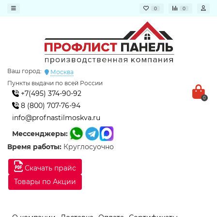
0
0
Ваш город:
Москва
Пункты выдачи по всей России
+7(495) 374-90-92
0
8 (800) 707-76-94
info@profnastilmoskva.ru
Мессенджеры:
Время работы:
Круглосуочно
Скачать прайс
Товары по Акции