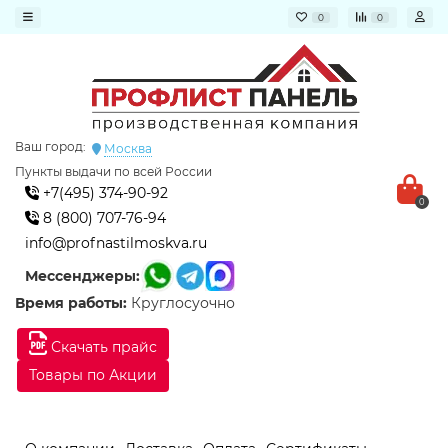
0
0
Ваш город:
Москва
Пункты выдачи по всей России
+7(495) 374-90-92
0
8 (800) 707-76-94
info@profnastilmoskva.ru
Мессенджеры:
Время работы:
Круглосуочно
Скачать прайс
Товары по Акции