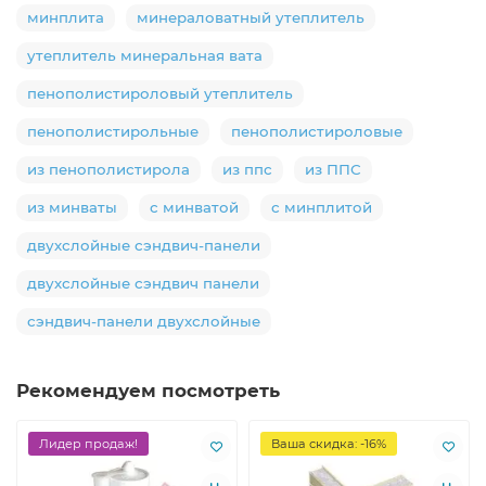
минплита
минераловатный утеплитель
утеплитель минеральная вата
пенополистироловый утеплитель
пенополистирольные
пенополистироловые
из пенополистирола
из ппс
из ППС
из минваты
с минватой
с минплитой
двухслойные сэндвич-панели
двухслойные сэндвич панели
сэндвич-панели двухслойные
Рекомендуем посмотреть
Лидер продаж!
Ваша скидка: -16%