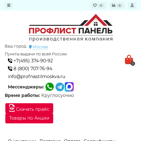
0
0
Ваш город:
Москва
Пункты выдачи по всей России
+7(495) 374-90-92
0
8 (800) 707-76-94
info@profnastilmoskva.ru
Мессенджеры:
Время работы:
Круглосуочно
Скачать прайс
Товары по Акции