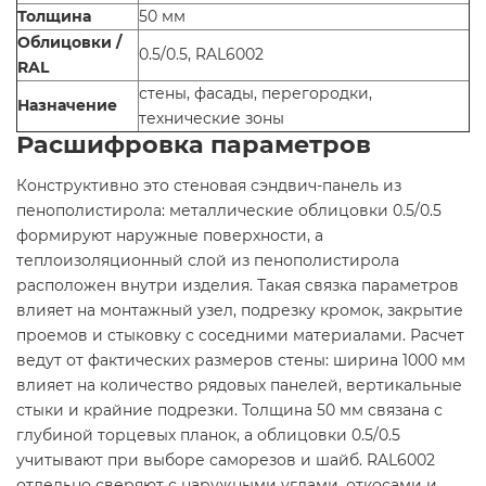
Толщина
50 мм
Облицовки /
0.5/0.5, RAL6002
RAL
стены, фасады, перегородки,
Назначение
технические зоны
Расшифровка параметров
Конструктивно это стеновая сэндвич-панель из
пенополистирола: металлические облицовки 0.5/0.5
формируют наружные поверхности, а
теплоизоляционный слой из пенополистирола
расположен внутри изделия. Такая связка параметров
влияет на монтажный узел, подрезку кромок, закрытие
проемов и стыковку с соседними материалами. Расчет
ведут от фактических размеров стены: ширина 1000 мм
влияет на количество рядовых панелей, вертикальные
стыки и крайние подрезки. Толщина 50 мм связана с
глубиной торцевых планок, а облицовки 0.5/0.5
учитывают при выборе саморезов и шайб. RAL6002
отдельно сверяют с наружными углами, откосами и