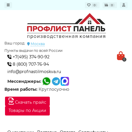
0
0
Ваш город:
Москва
Пункты выдачи по всей России
+7(495) 374-90-92
0
8 (800) 707-76-94
info@profnastilmoskva.ru
Мессенджеры:
Время работы:
Круглосуочно
Скачать прайс
Товары по Акции