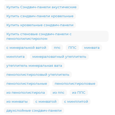
Купить Сэндвич-панели акустические
Купить сэндвич-панели кровельные
Купить кровельные сэндвич-панели
Купить стеновые сэндвич-панели с
пенополилистиролом
с минеральной ватой
ппс
ППС
минвата
минплита
минераловатный утеплитель
утеплитель минеральная вата
пенополистироловый утеплитель
пенополистирольные
пенополистироловые
из пенополистирола
из ппс
из ППС
из минваты
с минватой
с минплитой
двухслойные сэндвич-панели