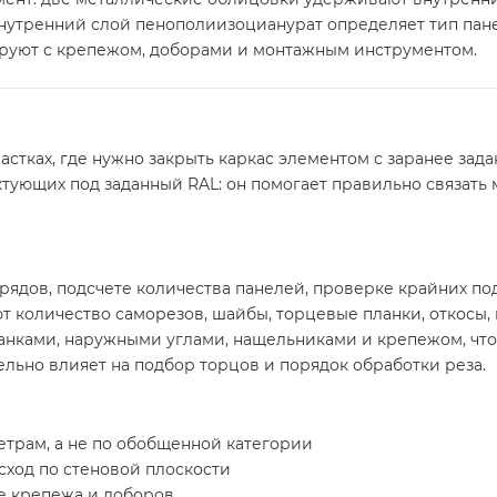
утренний слой пенополиизоцианурат определяет тип панел
руют с крепежом, доборами и монтажным инструментом.
астках, где нужно закрыть каркас элементом с заранее зад
тующих под заданный RAL: он помогает правильно связать
рядов, подсчете количества панелей, проверке крайних под
т количество саморезов, шайбы, торцевые планки, откосы,
ланками, наружными углами, нащельниками и крепежом, чт
льно влияет на подбор торцов и порядок обработки реза.
етрам, а не по обобщенной категории
сход по стеновой плоскости
е крепежа и доборов