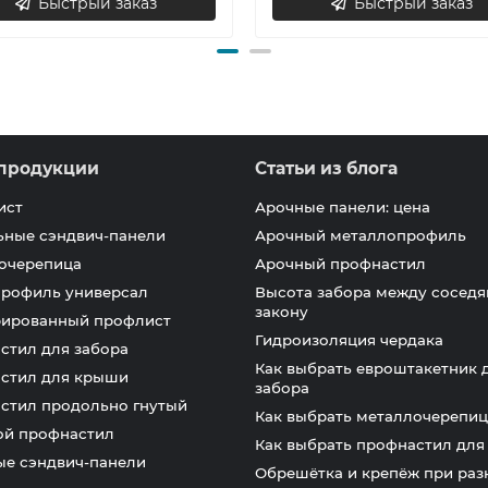
Быстрый заказ
Быстрый заказ
продукции
Статьи из блога
ист
Арочные панели: цена
ьные сэндвич-панели
Арочный металлопрофиль
очерепица
Арочный профнастил
профиль универсал
Высота забора между соседя
закону
ированный профлист
Гидроизоляция чердака
стил для забора
Как выбрать евроштакетник 
стил для крыши
забора
стил продольно гнутый
Как выбрать металлочерепиц
ой профнастил
Как выбрать профнастил дл
ые сэндвич-панели
Обрешётка и крепёж при раз