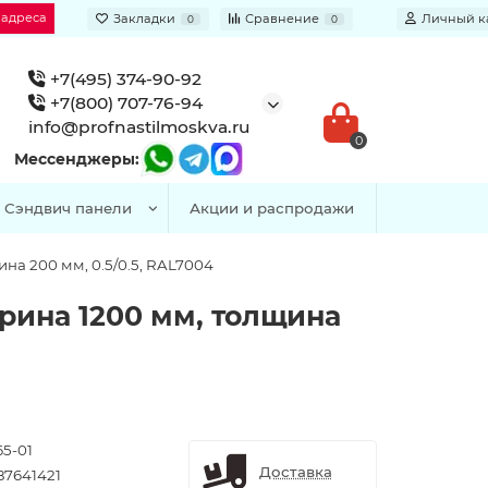
 адреса
Закладки
Сравнение
Личный к
0
0
+7(495) 374-90-92
+7(800) 707-76-94
info@profnastilmoskva.ru
0
Мессенджеры:
Сэндвич панели
Акции и распродажи
на 200 мм, 0.5/0.5, RAL7004
рина 1200 мм, толщина
65-01
Доставка
87641421