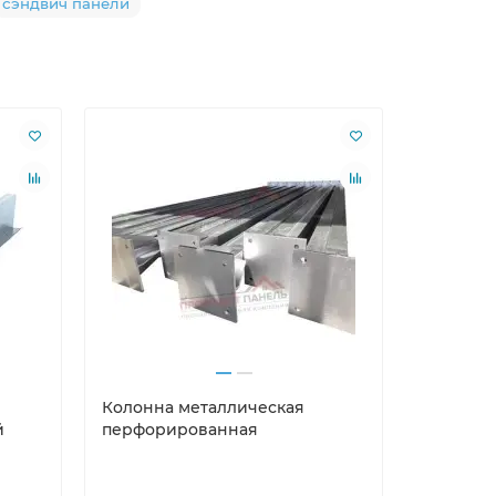
сэндвич панели
Колонна металлическая
Вертика
й
перфорированная
сэндвич
пенопол
мм, толщи