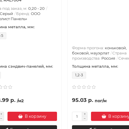
.5, RAL7004
 под заказ, м:
0,20 - 20
Серый
Бренд:
ООО
лист Панель»
на металла, мм:
.5
Форма прогона:
коньковой,
боковой, мауэрлат
Страна
производства:
Россия
Сече
на сэндвич-панелей, мм:
Толщина металла, мм:
1,2-3
.99 р.
95.03 р.
/м2
пог/м
В корзину
В корзин