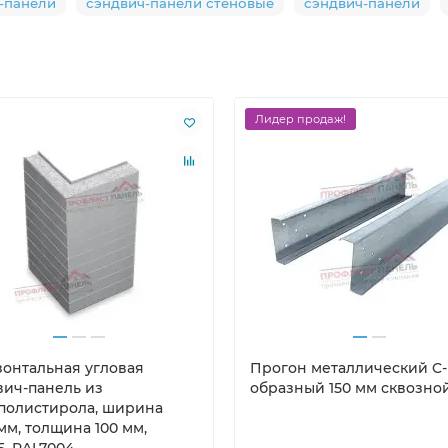
-панели
сэндвич-панели стеновые
сэндвич-панели
Лидер продаж!
зонтальная угловая
Прогон металлический C-
вич-панель из
образный 150 мм сквозно
полистирола, ширина
мм, толщина 100 мм,