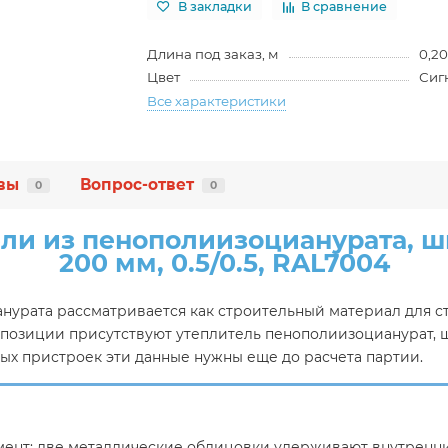
В закладки
В сравнение
Длина под заказ, м
0,20
Цвет
Сиг
Все характеристики
вы
Вопрос-ответ
0
0
ли из пенополиизоцианурата, ш
200 мм, 0.5/0.5, RAL7004
урата рассматривается как строительный материал для сте
ой позиции присутствуют утеплитель пенополиизоцианурат, 
овых пристроек эти данные нужны еще до расчета партии.
мент: две металлические облицовки удерживают внутренни