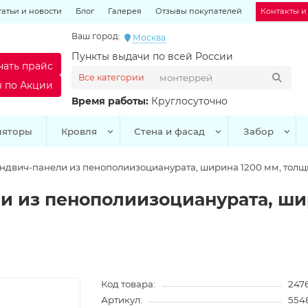
татьи и новости
Блог
Галерея
Отзывы покупателей
Контакты и
Ваш город:
Москва
Пункты выдачи по всей России
чать прайс
Все категории
ы по Акции
Время работы:
Круглосуточно
ляторы
Кровля
Стена и фасад
Забор
ндвич-панели из пенополиизоцианурата, ширина 1200 мм, толщи
и из пенополиизоцианурата, ши
Код товара:
247
Артикул:
554