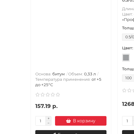
0.5/0
Длина
Цвет:
«Проф
Толщи
0.5/0
Цвет:
Толщи
Основа:
битум
Объем:
0,33 л
100
Температура применения:
от +5
до +25°С
1268
157.19 р.
В корзину