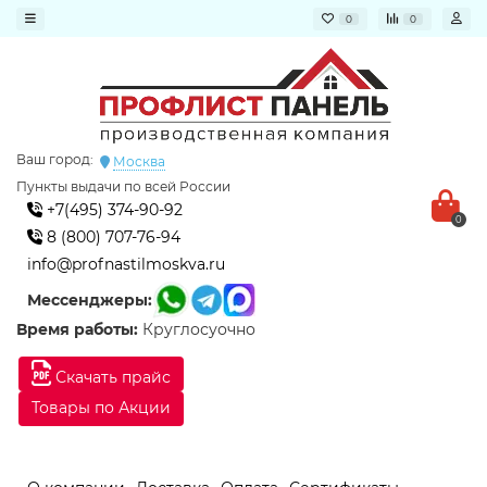
0
0
Ваш город:
Москва
Пункты выдачи по всей России
+7(495) 374-90-92
0
8 (800) 707-76-94
info@profnastilmoskva.ru
Мессенджеры:
Время работы:
Круглосуочно
Скачать прайс
Товары по Акции