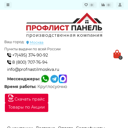
0
0
Ваш город:
Москва
Пункты выдачи по всей России
+7(495) 374-90-92
0
8 (800) 707-76-94
info@profnastilmoskva.ru
Мессенджеры:
Время работы:
Круглосуочно
Скачать прайс
Товары по Акции