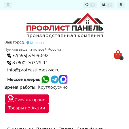
0
0
Ваш город:
Москва
Пункты выдачи по всей России
+7(495) 374-90-92
0
8 (800) 707-76-94
info@profnastilmoskva.ru
Мессенджеры:
Время работы:
Круглосуочно
Скачать прайс
Товары по Акции