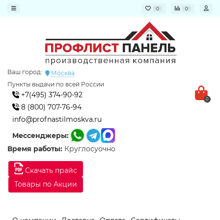
0
0
Ваш город:
Москва
Пункты выдачи по всей России
+7(495) 374-90-92
0
8 (800) 707-76-94
info@profnastilmoskva.ru
Мессенджеры:
Время работы:
Круглосуочно
Скачать прайс
Товары по Акции