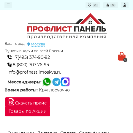
0
0
Ваш город:
Москва
Пункты выдачи по всей России
+7(495) 374-90-92
0
8 (800) 707-76-94
info@profnastilmoskva.ru
Мессенджеры:
Время работы:
Круглосуочно
Скачать прайс
Товары по Акции