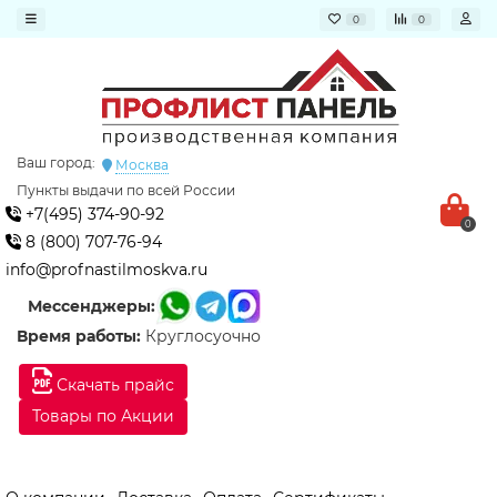
0
0
Ваш город:
Москва
Пункты выдачи по всей России
+7(495) 374-90-92
0
8 (800) 707-76-94
info@profnastilmoskva.ru
Мессенджеры:
Время работы:
Круглосуочно
Скачать прайс
Товары по Акции