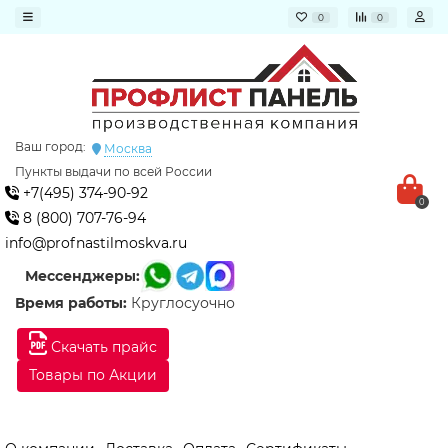
0
0
Ваш город:
Москва
Пункты выдачи по всей России
+7(495) 374-90-92
0
8 (800) 707-76-94
info@profnastilmoskva.ru
Мессенджеры:
Время работы:
Круглосуочно
Скачать прайс
Товары по Акции