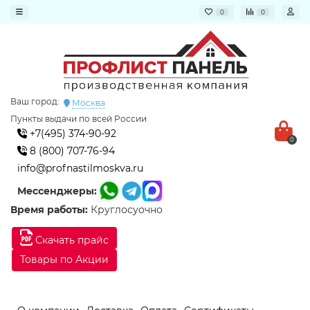
0
0
Ваш город:
Москва
Пункты выдачи по всей России
+7(495) 374-90-92
0
8 (800) 707-76-94
info@profnastilmoskva.ru
Мессенджеры:
Время работы:
Круглосуочно
Скачать прайс
Товары по Акции