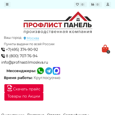
0
0
Ваш город:
Москва
Пункты выдачи по всей России
+7(495) 374-90-92
0
8 (800) 707-76-94
info@profnastilmoskva.ru
Мессенджеры:
Время работы:
Круглосуочно
Скачать прайс
Товары по Акции