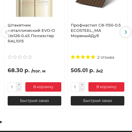
Штакетник
Профнастил С8-1150-0.5
металлический EVO-O
ECOSTEEL_MA
19х126-0.45 Полиэстер
МореныйДуб
RAL1015
2 отзыва
68.30 р.
505.01 р.
/пог. м
/м2
В корзину
В корзину
Быстрый заказ
Быстрый заказ