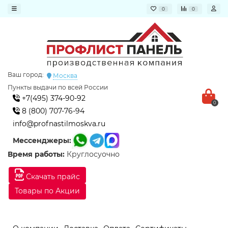
0
0
Ваш город:
Москва
Пункты выдачи по всей России
+7(495) 374-90-92
0
8 (800) 707-76-94
info@profnastilmoskva.ru
Мессенджеры:
Время работы:
Круглосуочно
Скачать прайс
Товары по Акции