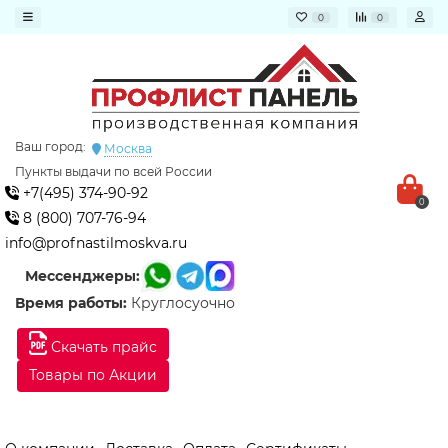
0
0
Ваш город:
Москва
Пункты выдачи по всей России
+7(495) 374-90-92
0
8 (800) 707-76-94
info@profnastilmoskva.ru
Мессенджеры:
Время работы:
Круглосуочно
Скачать прайс
Товары по Акции