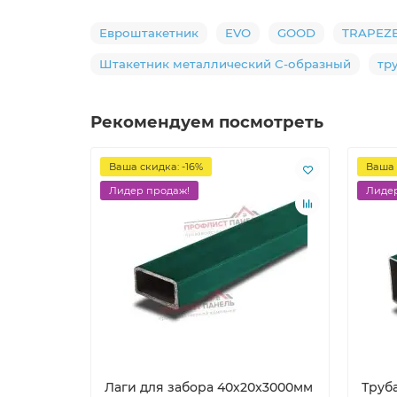
Евроштакетник
EVO
GOOD
TRAPEZ
Штакетник металлический С-образный
тр
Рекомендуем посмотреть
Ваша скидка: -16%
Ваша 
Лидер продаж!
Лидер
Лаги для забора 40х20x3000мм
Труб