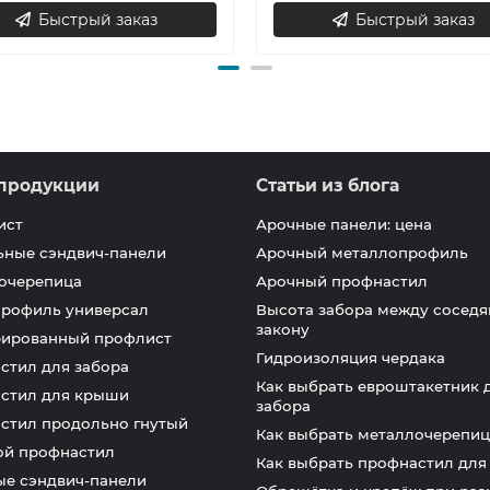
Быстрый заказ
Быстрый заказ
продукции
Статьи из блога
ист
Арочные панели: цена
ьные сэндвич-панели
Арочный металлопрофиль
очерепица
Арочный профнастил
профиль универсал
Высота забора между соседя
закону
ированный профлист
Гидроизоляция чердака
стил для забора
Как выбрать евроштакетник 
стил для крыши
забора
стил продольно гнутый
Как выбрать металлочерепиц
ой профнастил
Как выбрать профнастил дл
ые сэндвич-панели