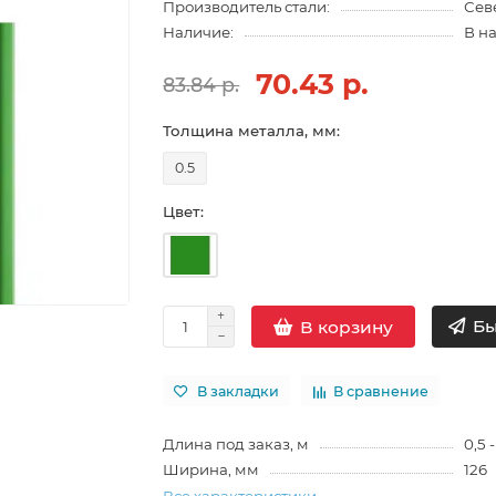
Производитель стали:
Сев
Наличие:
В н
70.43 р.
83.84 р.
Толщина металла, мм:
0.5
Цвет:
Бы
В корзину
В закладки
В сравнение
Длина под заказ, м
0,5 -
Ширина, мм
126