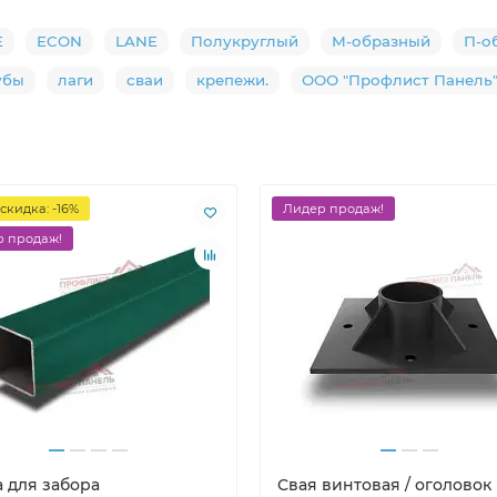
E
ECON
LANE
Полукруглый
М-образный
П-о
убы
лаги
сваи
крепежи.
ООО "Профлист Панель
скидка: -16%
Лидер продаж!
 продаж!
а для забора
Свая винтовая / оголовок