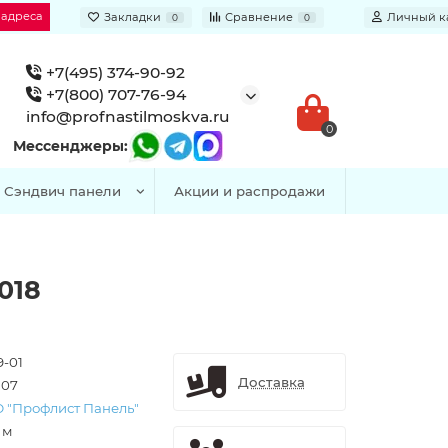
 адреса
Закладки
Сравнение
Личный к
0
0
+7(495) 374-90-92
+7(800) 707-76-94
info@profnastilmoskva.ru
0
Мессенджеры:
Сэндвич панели
Акции и распродажи
018
9-01
Доставка
307
 "Профлист Панель"
. м