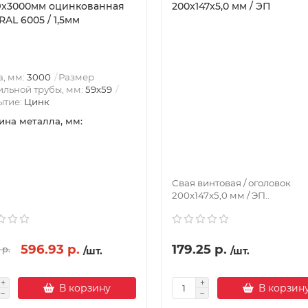
9x3000мм оцинкованная
200x147x5,0 мм / ЭП
AL 6005 / 1,5мм
, мм:
3000
Размер
льной трубы, мм:
59х59
ытие:
Цинк
на металла, мм:
Свая винтовая / оголовок
200x147x5,0 мм / ЭП..
596.93 р.
179.25 р.
 р.
/шт.
/шт.
В корзину
В корзин