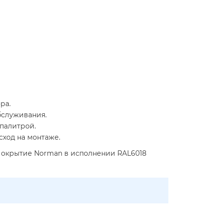
ра.
бслуживания.
 палитрой.
сход на монтаже.
. Покрытие Norman в исполнении RAL6018