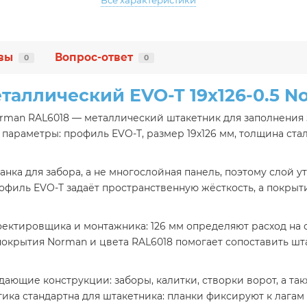
Все характеристики
вы
Вопрос-ответ
0
0
таллический EVO-T 19х126-0.5 N
orman RAL6018 — металлический штакетник для заполнения 
раметры: профиль EVO-T, размер 19х126 мм, толщина стал
нка для забора, а не многослойная панель, поэтому слой у
рофиль EVO-T задаёт пространственную жёсткость, а покр
ктировщика и монтажника: 126 мм определяют расход на о
покрытия Norman и цвета RAL6018 помогает сопоставить шт
ающие конструкции: заборы, калитки, створки ворот, а т
ка стандартна для штакетника: планки фиксируют к лагам 