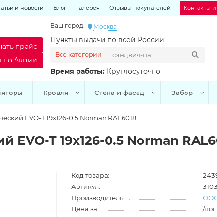
татьи и новости
Блог
Галерея
Отзывы покупателей
Контакты и
Ваш город:
Москва
Пункты выдачи по всей России
чать прайс
Все категории
ы по Акции
Время работы:
Круглосуточно
ляторы
Кровля
Стена и фасад
Забор
еский EVO-T 19х126-0.5 Norman RAL6018
й EVO-T 19х126-0.5 Norman RAL6
Код товара:
243
Артикул:
310
Производитель:
ООО
Цена за:
/пог