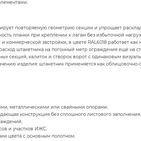
элементами.
ирует повторяемую геометрию секции и упрощает расклад
кость планки при креплении к лагам без избыточной нагруз
и коммерческой застройки, в цвете RAL6018 работает как
расход штакетника на погонный метр ограждения ещё на с
ных секций, калиток и створок ворот с одинаковым визуал
начению изделия: штакетник применяется как облицовочно-
ми, металлическими или свайными опорами.
дающая конструкция без сплошного листового заполнения.
раждений.
сов и участков ИЖС.
ии цвета с основным полотном.