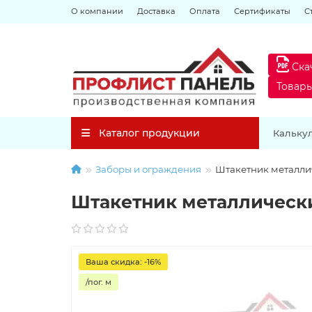
О компании
Доставка
Оплата
Сертификаты
С
Ска
Товар
Каталог продукции
Кальку
Заборы и ограждения
Штакетник металлич
Штакетник металлически
Ваша скидка: -16%
/пог. м