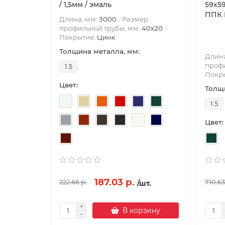
/ 1,5мм / эмаль
59х5
ППК R
Длина, мм:
3000
Размер
профильной трубы, мм:
40х20
Покрытие:
Цинк
Толщина металла, мм:
Длина
профи
1.5
Покр
Цвет:
Толщи
1.5
Цвет:
187.03 р.
222.66 р.
710.63
/шт.
В корзину