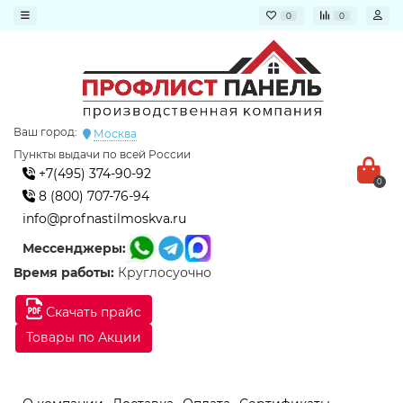
0
0
Ваш город:
Москва
Пункты выдачи по всей России
+7(495) 374-90-92
0
8 (800) 707-76-94
info@profnastilmoskva.ru
Мессенджеры:
Время работы:
Круглосуочно
Скачать прайс
Товары по Акции