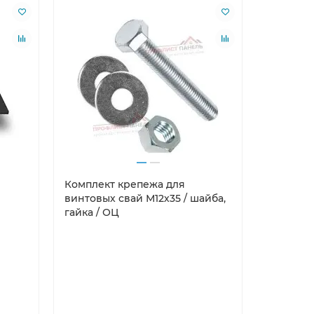
Комплект крепежа для
Саморезы
винтовых свай М12х35 / шайба,
гайка / ОЦ
Саморезы