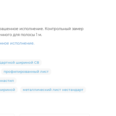
окрашенное исполнение. Контрольный замер
ного для полосы 1 м.
енное исполнение.
ндартной шириной С8
профилированный лист
фнастил
шириной
металлический лист нестандарт