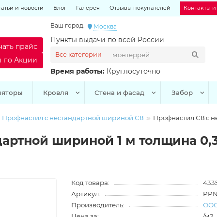
татьи и новости
Блог
Галерея
Отзывы покупателей
Контакты и
Ваш город:
Москва
Пункты выдачи по всей России
чать прайс
Все категории
ы по Акции
Время работы:
Круглосуточно
ляторы
Кровля
Стена и фасад
Забор
Профнастил с нестандартной шириной С8
Профнастил С8 с н
дартной шириной 1 м толщина 0
Код товара:
4335
Артикул:
PPN
Производитель:
ООО
Цена за:
/м2