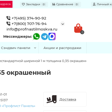
 адреса
Закладки
Сравнение
Личный к
0
0
+7(495) 374-90-92
+7(800) 707-76-94
info@profnastilmoskva.ru
0
Мессенджеры:
Сэндвич панели
Акции и распродажи
естандартной шириной 1 м толщина 0,35 окрашенный
,35 окрашенный
1-01
Доставка
S137
 «Профлист Панель»