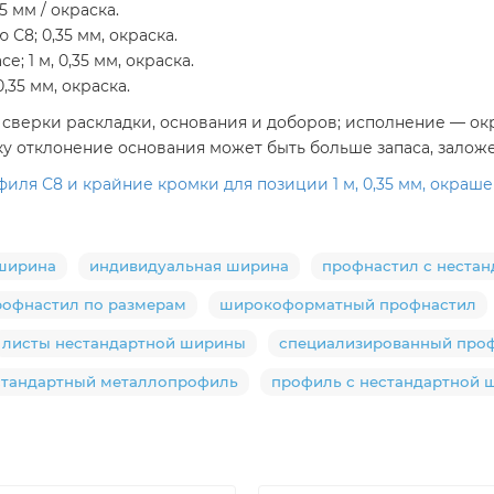
5 мм / окраска.
 С8; 0,35 мм, окраска.
; 1 м, 0,35 мм, окраска.
,35 мм, окраска.
ле сверки раскладки, основания и доборов; исполнение — 
у отклонение основания может быть больше запаса, заложен
ля С8 и крайние кромки для позиции 1 м, 0,35 мм, окраш
 ширина
индивидуальная ширина
профнастил с неста
рофнастил по размерам
широкоформатный профнастил
листы нестандартной ширины
специализированный про
стандартный металлопрофиль
профиль с нестандартной 