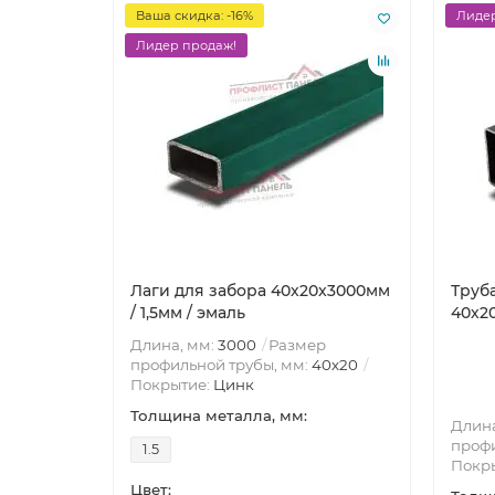
Ваша скидка: -16%
Лидер
Лидер продаж!
Лаги для забора 40х20x3000мм
Труб
/ 1,5мм / эмаль
40х20
Длина, мм:
3000
Размер
профильной трубы, мм:
40х20
Покрытие:
Цинк
Толщина металла, мм:
Длина
профи
1.5
Покр
Цвет: