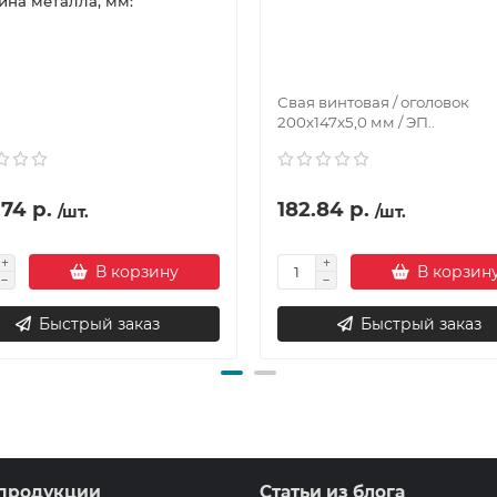
на металла, мм:
Свая винтовая / оголовок
200x147x5,0 мм / ЭП..
74 р.
182.84 р.
/шт.
/шт.
В корзину
В корзин
Быстрый заказ
Быстрый заказ
продукции
Статьи из блога