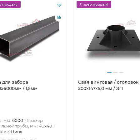
 продаж!
Лидер продаж!
а для забора
Свая винтовая / оголовок
x6000мм / 1,5мм
200x147x5,0 мм / ЭП
, мм:
6000
Размер
льной трубы, мм:
40х40
ытие:
Цинк