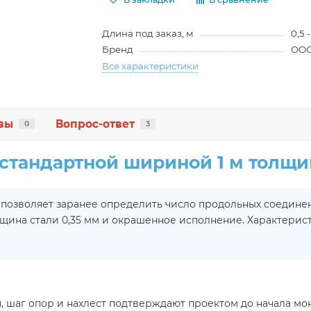
Длина под заказ, м
0,5 -
Бренд
ООО
Все характеристики
вы
Вопрос-ответ
0
3
естандартной шириной 1 м толщи
озволяет заранее определить число продольных соединени
олщина стали 0,35 мм и окрашенное исполнение. Характери
шаг опор и нахлест подтверждают проектом до начала монт