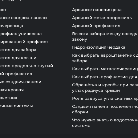
ист
Арочные панели: цена
ьные сэндвич-панели
Арочный металлопрофиль
очерепица
Арочный профнастил
профиль универсал
Высота забора между соседя
закону
ированный профлист
Гидроизоляция чердака
стил для забора
Как выбрать евроштакетник 
стил для крыши
забора
стил продольно гнутый
Как выбрать металлочерепиц
ой профнастил
Как выбрать профнастил дл
ые сэндвич-панели
Обрешётка и крепёж при раз
вая кровля
углах радиуса крыши
акетник
Роль радиуса угла скатных 
очные системы
Сэндвич панели поэлементн
сборки
Что нужно знать о водосточ
системе