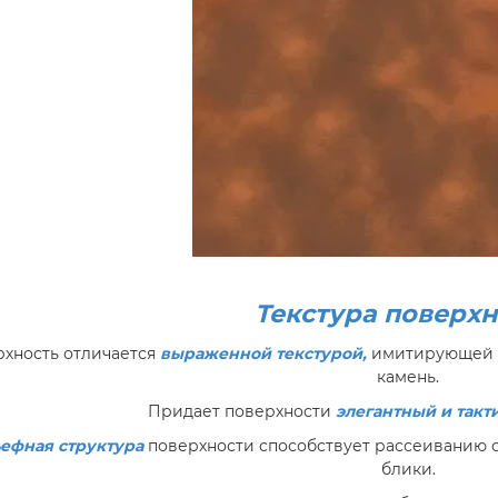
Текстура поверх
хность отличается
выраженной текстурой,
имитирующей н
камень.
Придает поверхности
элегантный и такт
ефная структура
поверхности способствует рассеиванию с
блики.