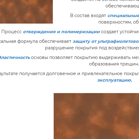
обеспечивающ
В состав входят
специальные
поверхностям, о
Процесс
отверждения и полимеризации
создает устойчи
альная формула обеспечивает
защиту от ультрафиолетово
разрушение покрытия под воздействие
Эластичность
основы позволяет покрытию выдерживать мех
образования трещин
зультате получается долговечное и привлекательное покры
эксплуатацию.