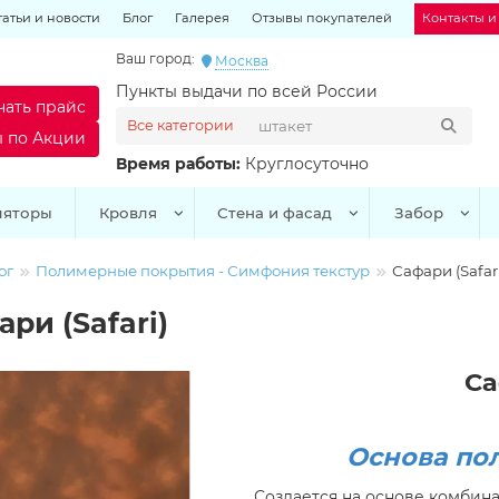
татьи и новости
Блог
Галерея
Отзывы покупателей
Контакты и
Ваш город:
Москва
Пункты выдачи по всей России
чать прайс
Все категории
ы по Акции
Время работы:
Круглосуточно
ляторы
Кровля
Стена и фасад
Забор
ог
Полимерные покрытия - Симфония текстур
Сафари (Safar
ри (Safari)
Са
Основа по
Создается на основе комбин