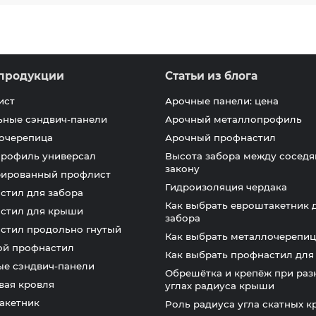
продукции
Статьи из блога
ист
Арочные панели: цена
ьные сэндвич-панели
Арочный металлопрофиль
очерепица
Арочный профнастил
профиль универсал
Высота забора между соседя
закону
ированный профлист
Гидроизоляция чердака
стил для забора
Как выбрать евроштакетник 
стил для крыши
забора
стил продольно гнутый
Как выбрать металлочерепиц
ой профнастил
Как выбрать профнастил дл
ые сэндвич-панели
Обрешётка и крепёж при раз
вая кровля
углах радиуса крыши
акетник
Роль радиуса угла скатных 