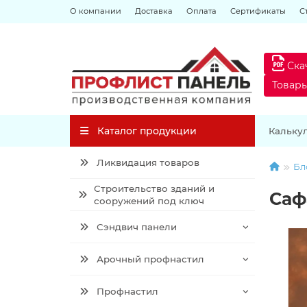
О компании
Доставка
Оплата
Сертификаты
С
Ска
Товар
Каталог продукции
Кальку
Ликвидация товаров
Бл
Строительство зданий и
Сафа
сооружений под ключ
Сэндвич панели
Арочный профнастил
Профнастил