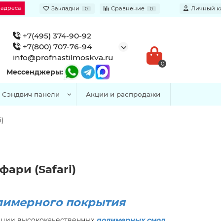
 адреса
Закладки
Сравнение
Личный к
0
0
+7(495) 374-90-92
+7(800) 707-76-94
info@profnastilmoskva.ru
0
Мессенджеры:
Сэндвич панели
Акции и распродажи
i)
фари (Safari)
лимерного покрытия
ации высококачественных
полимерных смол,