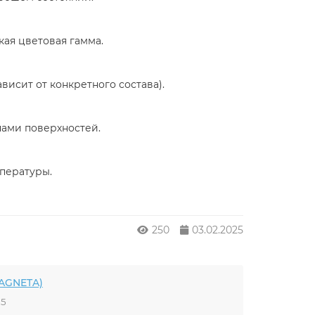
ая цветовая гамма.
висит от конкретного состава).
ами поверхностей.
пературы.
250
03.02.2025
(AGNETA)
25