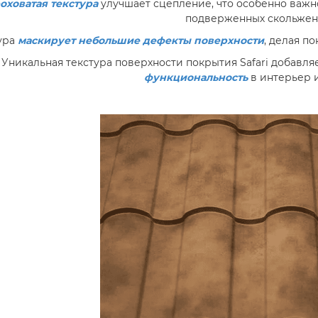
оховатая текстура
улучшает сцепление, что особенно важн
подверженных скольже
ура
маскирует небольшие дефекты поверхности
, делая п
Уникальная текстура поверхности покрытия Safari добавля
функциональность
в интерьер и