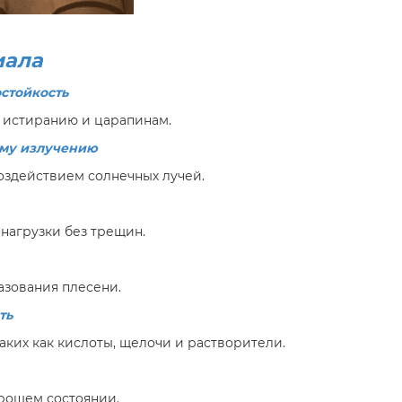
иала
остойкость
 истиранию и царапинам.
ому излучению
здействием солнечных лучей.
нагрузки без трещин.
азования плесени.
ть
аких как кислоты, щелочи и растворители.
рошем состоянии.