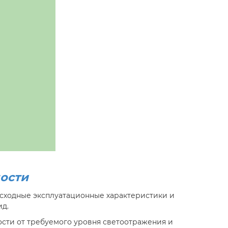
ности
осходные эксплуатационные характеристики и
ид.
ости от требуемого уровня светоотражения и