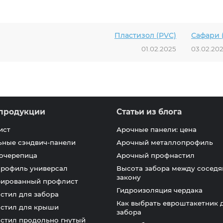
Пластизол (PVC)
Сафари (
01.02.2025
03.02.20
продукции
Статьи из блога
ист
Арочные панели: цена
ьные сэндвич-панели
Арочный металлопрофиль
очерепица
Арочный профнастил
профиль универсал
Высота забора между соседя
закону
ированный профлист
Гидроизоляция чердака
стил для забора
Как выбрать евроштакетник 
стил для крыши
забора
стил продольно гнутый