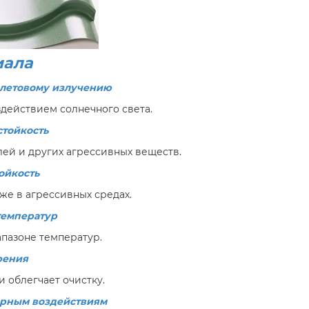
иала
олетовому излучению
действием солнечного света.
стойкость
лей и других агрессивных веществ.
ойкость
е в агрессивных средах.
температур
пазоне температур.
рения
 облегчает очистку.
ерным воздействиям