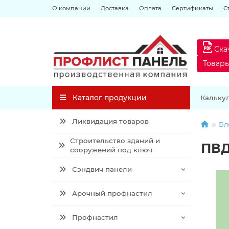
О компании
Доставка
Оплата
Сертификаты
С
Ска
Товар
Каталог продукции
Кальку
Ликвидация товаров
Бл
Строительство зданий и
ПВД
сооружений под ключ
Сэндвич панели
Арочный профнастил
Профнастил