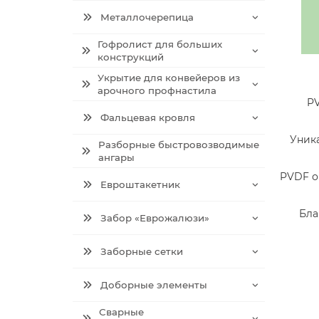
Металлочерепица
Гофролист для больших
конструкций
Укрытие для конвейеров из
арочного профнастила
PV
Фальцевая кровля
Уника
Разборные быстровозводимые
ангары
PVDF о
Евроштакетник
Бла
Забор «Еврожалюзи»
Заборные сетки
Доборные элементы
Сварные