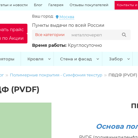
татьи и новости
Блог
Галерея
Отзывы покупателей
Контакты и
Ваш город:
Москва
Пункты выдачи по всей России
чать прайс
Все категории
ы по Акции
Время работы:
Круглосуточно
ляторы
Кровля
Стена и фасад
Забор
ог
Полимерные покрытия - Симфония текстур
ПВДФ (PVDF)
Ф (PVDF)
П
Основа по
PVDF (поливинилиденфт