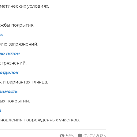
матических условиях.
ужбы покрытия.
ь
зию загрязнений.
ию пятен
агрязнений.
отделок
 и вариантах глянца.
оимость
ых покрытий.
а
ановления поврежденных участков.
565
02.02.2025