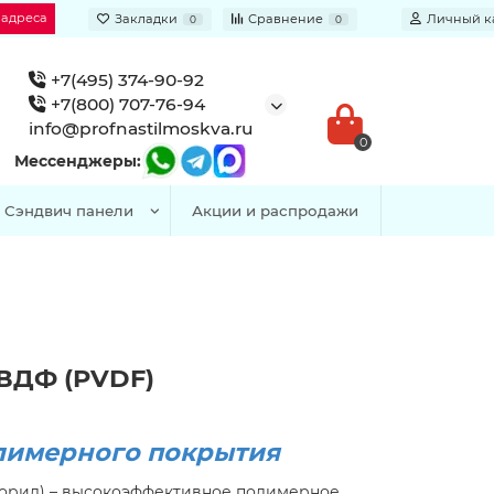
 адреса
Закладки
Сравнение
Личный к
0
0
+7(495) 374-90-92
+7(800) 707-76-94
info@profnastilmoskva.ru
0
Мессенджеры:
Сэндвич панели
Акции и распродажи
ВДФ (PVDF)
лимерного покрытия
орид) – высокоэффективное полимерное