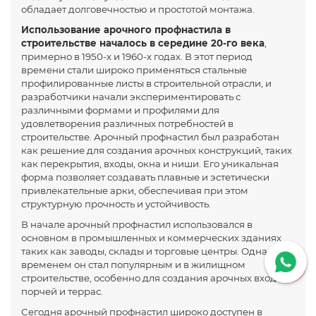
обладает долговечностью и простотой монтажа.
Использование арочного профнастила в
строительстве началось в середине 20-го века
,
примерно в 1950-х и 1960-х годах. В этот период
времени стали широко применяться стальные
профилированные листы в строительной отрасли, и
разработчики начали экспериментировать с
различными формами и профилями для
удовлетворения различных потребностей в
строительстве. Арочный профнастил был разработан
как решение для создания арочных конструкций, таких
как перекрытия, входы, окна и ниши. Его уникальная
форма позволяет создавать плавные и эстетически
привлекательные арки, обеспечивая при этом
структурную прочность и устойчивость.
В начале арочный профнастил использовался в
основном в промышленных и коммерческих зданиях,
таких как заводы, склады и торговые центры. Однако со
временем он стал популярным и в жилищном
строительстве, особенно для создания арочных входов,
порчей и террас.
Сегодня арочный профнастил широко доступен в