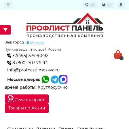
0
0
Ваш город:
Москва
Пункты выдачи по всей России
+7(495) 374-90-92
0
8 (800) 707-76-94
info@profnastilmoskva.ru
Мессенджеры:
Время работы:
Круглосуочно
Скачать прайс
Товары по Акции