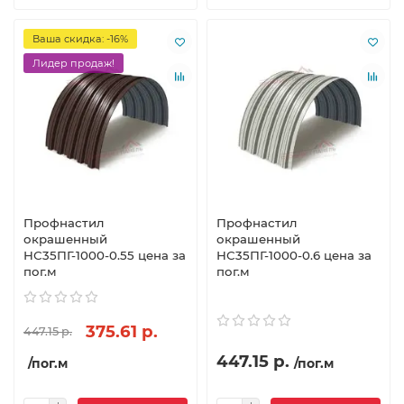
Ваша скидка: -16%
Лидер продаж!
Профнастил
Профнастил
окрашенный
окрашенный
НС35ПГ-1000-0.55 цена за
НС35ПГ-1000-0.6 цена за
пог.м
пог.м
375.61 р.
447.15 р.
447.15 р.
/пог.м
/пог.м