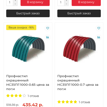
В корзину
В корзину
Быстрый заказ
Быстрый заказ
Ваша скидка: -16%
Профнастил
Профнастил
окрашенный
окрашенный
НС35ПГ-1000-0.65 цена за
НС35ПГ-1000-0.7 цена за
пог.м
пог.м
1 отзыв
1 отзыв
435.42 р.
518.36 р.