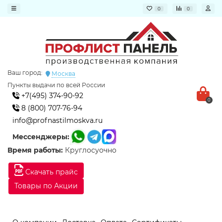
0
0
Ваш город:
Москва
Пункты выдачи по всей России
+7(495) 374-90-92
0
8 (800) 707-76-94
info@profnastilmoskva.ru
Мессенджеры:
Время работы:
Круглосуочно
Скачать прайс
Товары по Акции