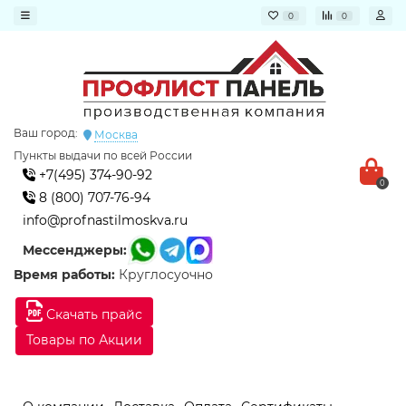
0
0
Ваш город:
Москва
Пункты выдачи по всей России
+7(495) 374-90-92
0
8 (800) 707-76-94
info@profnastilmoskva.ru
Мессенджеры:
Время работы:
Круглосуочно
Скачать прайс
Товары по Акции