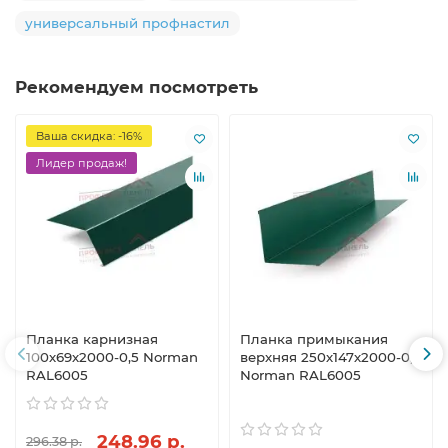
универсальный профнастил
Рекомендуем посмотреть
Ваша скидка: -16%
Лидер продаж!
Планка карнизная
Планка примыкания
100х69х2000-0,5 Norman
верхняя 250х147х2000-0,5
RAL6005
Norman RAL6005
248.96 р.
296.38 р.