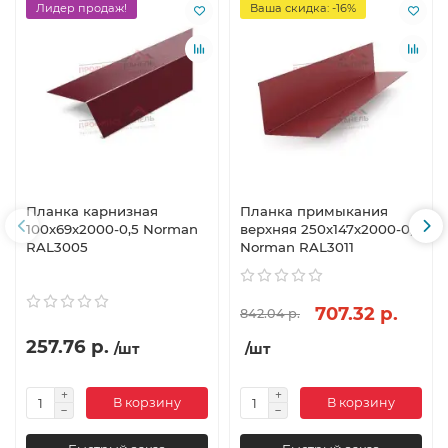
Лидер продаж!
Ваша скидка: -16%
Планка карнизная
Планка примыкания
100х69х2000-0,5 Norman
верхняя 250х147х2000-0,5
RAL3005
Norman RAL3011
707.32 р.
842.04 р.
257.76 р.
/шт
/шт
В корзину
В корзину