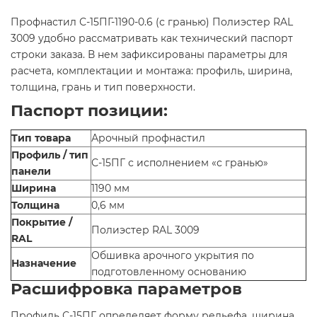
Профнастил С-15ПГ-1190-0.6 (с гранью) Полиэстер RAL
3009 удобно рассматривать как технический паспорт
строки заказа. В нем зафиксированы параметры для
расчета, комплектации и монтажа: профиль, ширина,
толщина, грань и тип поверхности.
Паспорт позиции:
Тип товара
Арочный профнастил
Профиль / тип
С-15ПГ с исполнением «с гранью»
панели
Ширина
1190 мм
Толщина
0,6 мм
Покрытие /
Полиэстер RAL 3009
RAL
Обшивка арочного укрытия по
Назначение
подготовленному основанию
Расшифровка параметров
Профиль С-15ПГ определяет форму рельефа, ширина