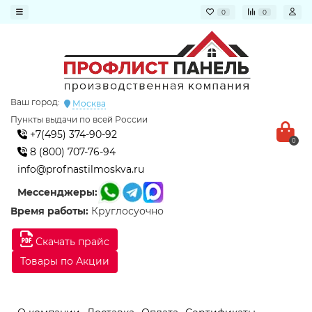
0
0
Ваш город:
Москва
Пункты выдачи по всей России
+7(495) 374-90-92
0
8 (800) 707-76-94
info@profnastilmoskva.ru
Мессенджеры:
Время работы:
Круглосуочно
Скачать прайс
Товары по Акции