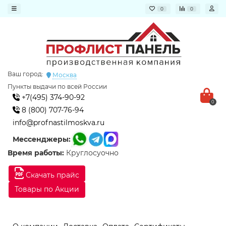
0
0
Ваш город:
Москва
Пункты выдачи по всей России
+7(495) 374-90-92
0
8 (800) 707-76-94
info@profnastilmoskva.ru
Мессенджеры:
Время работы:
Круглосуочно
Скачать прайс
Товары по Акции