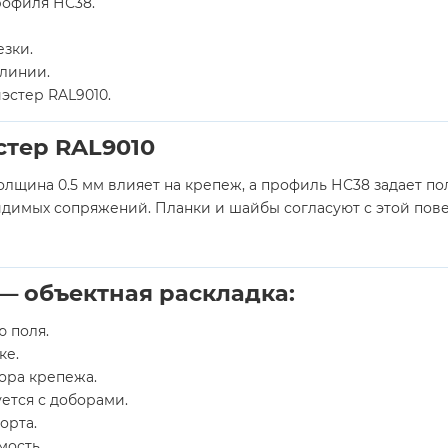
рофиля НС38.
езки.
 линии.
эстер RAL9010.
стер RAL9010
олщина 0.5 мм влияет на крепеж, а профиль НС38 задает 
идимых сопряжений. Планки и шайбы согласуют с этой пове
 объектная раскладка:
 поля.
ке.
ора крепежа.
ется с доборами.
орта.
мость.