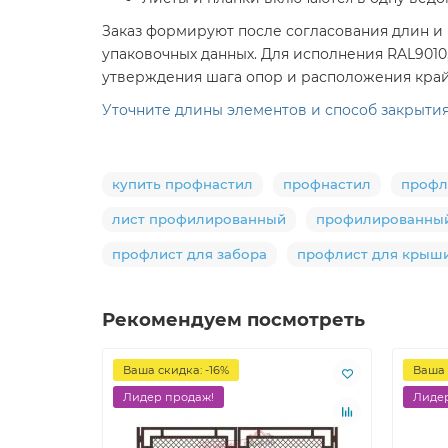
Заказ формируют после согласования длин и 
упаковочных данных. Для исполнения RAL9010
утверждения шага опор и расположения край
Уточните длины элементов и способ закрытия 
купить профнастил
профнастил
профл
лист профилированный
профилированный
профлист для забора
профлист для крыш
Рекомендуем посмотреть
Ваша скидка: -16%
Ваша 
Лидер продаж!
Лидер