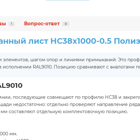
вы
Вопрос-ответ
1
0
нный лист НС38х1000-0.5 Полиэ
ми элементов, шагом опор и линиями примыканий. Это пр
 в исполнении RAL9010. Позицию сравнивают с аналогами п
AL9010
инии, последующие совмещают по профилю НС38 и закрепл
щади недостаточно: отдельно проверяют направление ряда
5 мм составляют отдельную комплектовочную позицию.
000 мм.