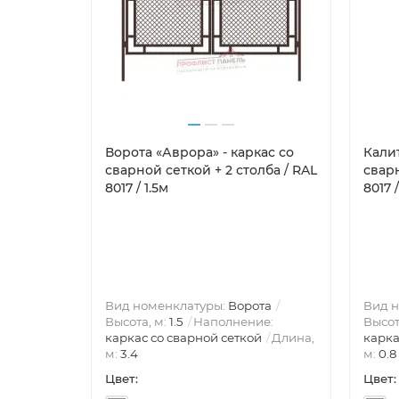
Ворота «Аврора» - каркас со
Калит
сварной сеткой + 2 столба / RAL
сварн
8017 / 1.5м
8017 /
Вид номенклатуры:
Ворота
Вид 
Высота, м:
1.5
Наполнение:
Высот
каркас со сварной сеткой
Длина,
карка
м:
3.4
м:
0.8
Цвет:
Цвет: