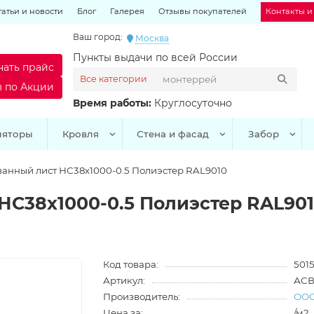
татьи и новости
Блог
Галерея
Отзывы покупателей
Контакты и
Ваш город:
Москва
Пункты выдачи по всей России
чать прайс
Все категории
ы по Акции
Время работы:
Круглосуточно
ляторы
Кровля
Стена и фасад
Забор
анный лист НС38х1000-0.5 Полиэстер RAL9010
С38х1000-0.5 Полиэстер RAL90
Код товара:
5015
Артикул:
АСВ
Производитель:
ООО
Цена за:
/м2