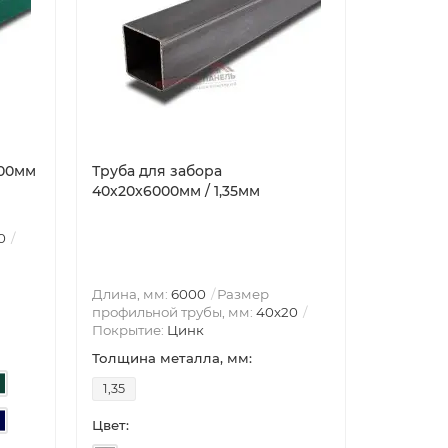
000мм
Труба для забора
Свая вин
40х20x6000мм / 1,35мм
200x147x
0
Длина, мм:
6000
Размер
профильной трубы, мм:
40х20
Покрытие:
Цинк
Толщина металла, мм:
1,35
Цвет: