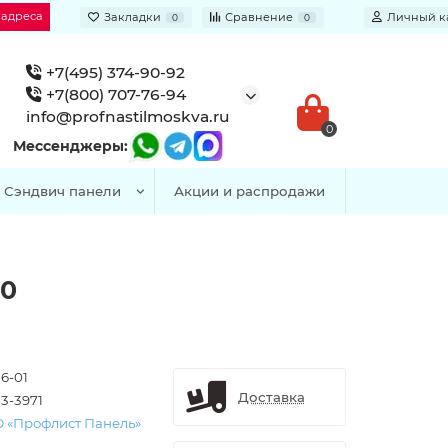
 адреса
Закладки
Сравнение
Личный к
0
0
+7(495) 374-90-92
+7(800) 707-76-94
info@profnastilmoskva.ru
0
Мессенджеры:
Сэндвич панели
Акции и распродажи
10
6-01
Доставка
3-3971
 «Профлист Панель»