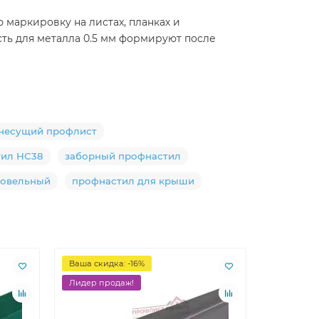
 маркировку на листах, планках и
сть для металла 0.5 мм формируют после
несущий профлист
тил НС38
заборный профнастил
ровельный
профнастил для крыши
Ваша скидка: -16%
Лидер пр
Лидер продаж!