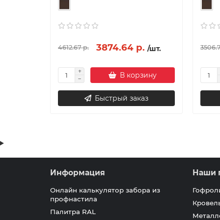
3874.64 р.
4612.67 р.
3506.7
/шт.
В корзину
Быстрый заказ
Информация
Наши 
Онлайн калькулятор забора из
Гофрол
профнастила
Кровел
Палитра RAL
Металл