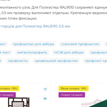
монтажного узла. Для Полиэстер RAL9010 сохраняют единую
, 0.5 мм проверку выполняют отдельно. Крепежную ведомо
них точек фиксации.
торцов для Полиэстер RAL9010, 0.5 мм.
ист
профнастил для забора
стеновой профнастил
 лист
металлопрофиль
НС38 для забора
профнас
и
профлисты
кровельный профнастил
профлист к
скидка: -16%
Ваша скидка: -16%
 продаж!
Лидер продаж!