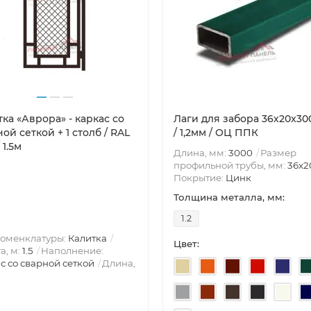
ка «Аврора» - каркас со
Лаги для забора 36х20x3
ой сеткой + 1 столб / RAL
/ 1,2мм / ОЦ ППК
 1.5м
Длина, мм:
3000
Размер
профильной трубы, мм:
36х2
Покрытие:
Цинк
Толщина металла, мм:
1.2
номенклатуры:
Калитка
Цвет:
а, м:
1.5
Наполнение:
с со сварной сеткой
Длина,