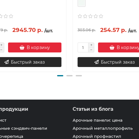
2945.70 р.
254.57 р.
9 р.
303.06 р.
/шт.
/шт.
В корзину
В корзин
Быстрый заказ
Быстрый заказ
продукции
Статьи из блога
ист
Арочные панели: цена
ьные сэндвич-панели
Арочный металлопрофиль
очерепица
Арочный профнастил