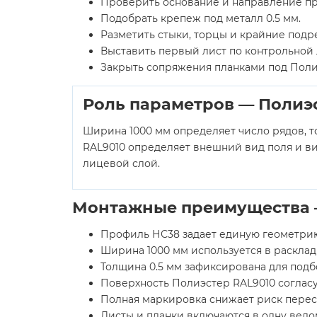
Проверить основание и направление п
Подобрать крепеж под металл 0.5 мм.
Разметить стыки, торцы и крайние подр
Выставить первый лист по контрольной
Закрыть сопряжения планками под Поли
Роль параметров — Полиэ
Ширина 1000 мм определяет число рядов, т
RAL9010 определяет внешний вид поля и в
лицевой слой.
Монтажные преимущества —
Профиль НС38 задает единую геометрию
Ширина 1000 мм используется в расклад
Толщина 0.5 мм зафиксирована для подб
Поверхность Полиэстер RAL9010 согласу
Полная маркировка снижает риск перес
Листы и планки включаются в одну ведо