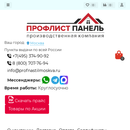
0
0
Ваш город:
Москва
Пункты выдачи по всей России
+7(495) 374-90-92
0
8 (800) 707-76-94
info@profnastilmoskva.ru
Мессенджеры:
Время работы:
Круглосуочно
Скачать прайс
Товары по Акции